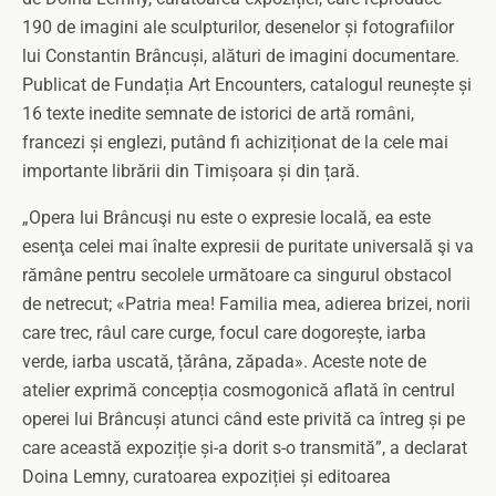
190 de imagini ale sculpturilor, desenelor și fotografiilor
lui Constantin Brâncuși, alături de imagini documentare.
Publicat de Fundația Art Encounters, catalogul reunește și
16 texte inedite semnate de istorici de artă români,
francezi și englezi, putând fi achiziționat de la cele mai
importante librării din Timișoara și din țară.
„Opera lui Brâncuşi nu este o expresie locală, ea este
esenţa celei mai înalte expresii de puritate universală şi va
rămâne pentru secolele următoare ca singurul obstacol
de netrecut; «Patria mea! Familia mea, adierea brizei, norii
care trec, râul care curge, focul care dogorește, iarba
verde, iarba uscată, țărâna, zăpada». Aceste note de
atelier exprimă concepția cosmogonică aflată în centrul
operei lui Brâncuși atunci când este privită ca întreg și pe
care această expoziție și-a dorit s-o transmită”, a declarat
Doina Lemny, curatoarea expoziției și editoarea