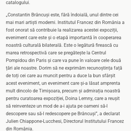
catalogului.
„Constantin Brâncuși este, fără îndoială, unul dintre cei
mai mari artiști moderni. Institutul Francez din România a
fost onorat să contribuie la realizarea acestei expoziții,
eveniment care este și o etapă importantă în cooperarea
noastră culturală bilaterală. Este o legătură firească cu
marea retrospectivă care se pregătește la Centrul
Pompidou din Paris și care va pune în valoare cele două
țări ale noastre. Dorim să ne exprimăm recunoștința față
de toți cei care au muncit pentru a duce la bun sfârșit
acest eveniment, un eveniment care și-a lăsat amprenta
mult dincolo de Timișoara, precum și admirația noastră
pentru curatoarea expoziției, Doina Lemny, care a reușit
să reinventeze un mod de a-i ajuta pe oameni să-l
descopere sau să-l redescopere pe Brâncuși”, a declarat
Julien Chiappone-Lucchesi, Directorul Institutului Francez
din România.