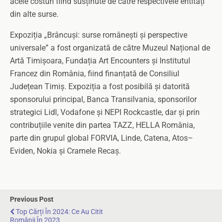
acele costuri fiind susținute de către respectivele entități
din alte surse.
Expoziția „Brâncuși: surse românești și perspective
universale” a fost organizată de către Muzeul Național de
Artă Timișoara, Fundația Art Encounters și Institutul
Francez din România, fiind finanțată de Consiliul
Județean Timiș. Expoziția a fost posibilă și datorită
sponsorului principal, Banca Transilvania, sponsorilor
strategici Lidl, Vodafone și NEPI Rockcastle, dar și prin
contribuțiile venite din partea TAZZ, HELLA România,
parte din grupul global FORVIA, Linde, Catena, Atos–
Eviden, Nokia și Cramele Recaș.
Previous Post
Top Cărți În 2024: Ce Au Citit
Românii În 2023