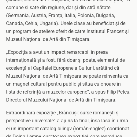
comune și sate din regiune, dar și din străinătate
(Germania, Austria, Franța, Italia, Polonia, Bulgaria,
Canada, Cehia, Ungaria). Unele clase au beneficiat și de
un program de ateliere oferit de către Institutul Francez și
Muzeul Național de Artă din Timișoara.
„Expoziția a avut un impact remarcabil în presa
internațională și a fost, fără doar și poate, elementul de
excelență al Capitalei Europene a Culturii, arătând că
Muzeul Național de Artă Timișoara se poate reinventa ca
un magnet cultural pentru public și situa cu onoare în
lista de referință a muzeelor europene”, a spus Filip Petcu,
Directorul Muzeului Național de Artă din Timișoara.
Extraordinara expoziție „Brâncuși: surse românești și
perspective universale” a ajuns la final, însă lasă în urma
ei un important catalog bilingv (român-englez) coordonat
de Doina Lemny, curatoarea expoziției, care reproduce