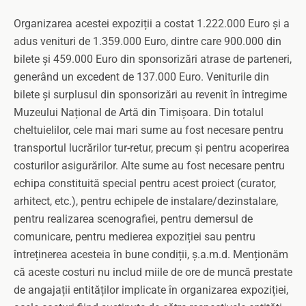
Organizarea acestei expoziții a costat 1.222.000 Euro și a
adus venituri de 1.359.000 Euro, dintre care 900.000 din
bilete și 459.000 Euro din sponsorizări atrase de parteneri,
generând un excedent de 137.000 Euro. Veniturile din
bilete și surplusul din sponsorizări au revenit în întregime
Muzeului Național de Artă din Timișoara. Din totalul
cheltuielilor, cele mai mari sume au fost necesare pentru
transportul lucrărilor tur-retur, precum și pentru acoperirea
costurilor asigurărilor. Alte sume au fost necesare pentru
echipa constituită special pentru acest proiect (curator,
arhitect, etc.), pentru echipele de instalare/dezinstalare,
pentru realizarea scenografiei, pentru demersul de
comunicare, pentru medierea expoziției sau pentru
întreținerea acesteia în bune condiții, ș.a.m.d. Menționăm
că aceste costuri nu includ miile de ore de muncă prestate
de angajații entităților implicate în organizarea expoziției,