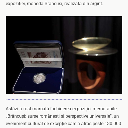
expoziției, moneda Brâncuși, realizată din argint.
Astăzi a fost marcată închiderea expoziției memorabile
„Brâncuși: surse românești și perspective universale”, un
eveniment cultural de excepție care a atras peste 130.000