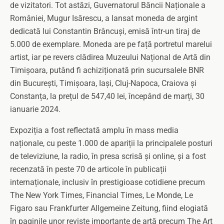
de vizitatori. Tot astăzi, Guvernatorul Băncii Naționale a
României, Mugur Isărescu, a lansat moneda de argint
dedicată lui Constantin Brâncuși, emisă într-un tiraj de
5.000 de exemplare. Moneda are pe față portretul marelui
artist, iar pe revers clădirea Muzeului Național de Artă din
Timișoara, putând fi achiziționată prin sucursalele BNR
din București, Timișoara, Iași, Cluj-Napoca, Craiova și
Constanța, la prețul de 547,40 lei, începând de marți, 30
ianuarie 2024.
Expoziția a fost reflectată amplu în mass media
naționale, cu peste 1.000 de apariții la principalele posturi
de televiziune, la radio, în presa scrisă și online, și a fost
recenzată în peste 70 de articole în publicații
internaționale, inclusiv în prestigioase cotidiene precum
The New York Times, Financial Times, Le Monde, Le
Figaro sau Frankfurter Allgemeine Zeitung, fiind elogiată
în paginile unor reviste importante de artă precum The Art