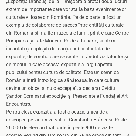
„Expoziția Brâncuși de la Timișoara a arătat două lucruri
extrem de importante care vor sta la baza evenimentelor
culturale viitoare din România. Pe de o parte, a fost un
exemplu de colaborare de succes între entități culturale
din România și marile muzee ale lumii, printre care Centre
Pompidou și Tate Modern. Pe de altă parte, suntem
încântați și copleșiți de reacția publicului față de
expoziție, de emoția care se simte în rândul vizitatorilor și
de modul în care această expoziție a lărgit apetitul
publicului pentru cultura de calitate. Este un semn că
România intră într-o logică sănătoasă, în care cultura
devine un obicei și nu o excepție”, a declarat Ovidiu
Șandor, Comisarul expoziției și Președintele Fundației Art
Encounters.
Pentru elevi, expoziția a fost o ocazie unică de a
descoperi pe viu universul lui Constantin Brâncuși. Peste
26.000 de elevi au luat parte în peste 900 de vizite
școlare, venind din Timișoara, din 26 de orașe din țară, 18