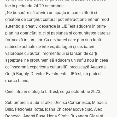
loc in perioada 24-29 octombrie.
„Ne bucurăm să oferim un spațiu în care cititorii și
creatorii de conținut cultural pot interacționa într-un mod
autentic și creativ, deoarece la LIBFest aducem în prim-
plan nu doar cărțile, ci și pasiunea și comunitatea care se
formează în jurul lor. Cu dezbateri care pun sub lupă
subiecte actuale de interes, dialoguri și dezbateri
valoroase cu autorii momentului și lansări de cărți
așteptate, ne propunem să aducem un suflu nou în ceea
ce înseamnă experiența culturală”, precizează Augusta
Oniță Bagoly, Director Evenimente LIBfest, un proiect
marca Libris.
Cine intră în dialog la LIBfest, ediția octombrie 2023.
Sub umbrela #LibrisTalks, Denisa Comănescu, Mihaela
Bilic, Petronela Rotar, Ioana Chicet-Macoveiciuc, Alex
Donovici, Andrei Ruse, Horia Sîrghi, Ruxandra Gîdei și