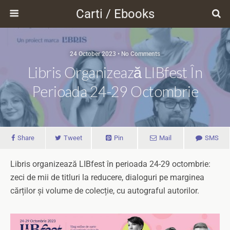
Carti / Ebooks
24 October 2023 • No Comments
Libris Organizează LIBfest În
Perioada 24-29 Octombrie
Share
Tweet
Pin
Mail
SMS
Libris organizează LIBfest în perioada 24-29 octombrie:
zeci de mii de titluri la reducere, dialoguri pe marginea
cărților și volume de colecție, cu autograful autorilor.