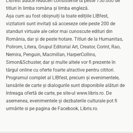
LIBfest aduce reduceri consistente la peste 750.000 de
titluri în limba româna și limba engleză.
Așa cum au fost obișnuiți la toate edițiile LIBfest,
vizitatorii sunt invitați să acceseze cele peste 200 de
standuri virtuale ale celor mai cunoscute edituri din
România, dar și de peste hotare. Titluri de la Humanitas,
Polirom, Litera, Grupul Editorial Art, Creator, Corint, Rao,
Nemira, Penguin, Macmillan, HarperCollins,
Simon&Schuster, dar și multe altele vor fi prezente în
târgul online cu oferte foarte atractive pentru cititori.
Programul complet al LIBfest, precum și evenimentele,
lansările de carte și dialogurile sunt disponibile alături de
întreaga ofertă de carte, pe site-ul www.libris.ro. De
asemenea, evenimentele și dezbaterile culturale pot fi
urmărite si pe pagina de Facebook, Libris.ro.