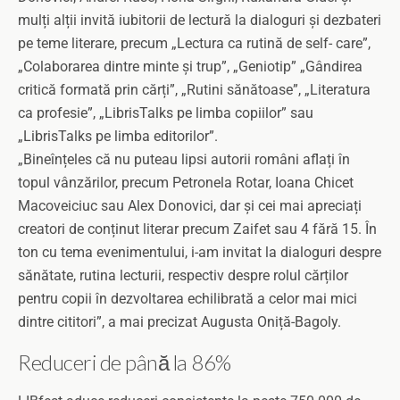
mulți alții invită iubitorii de lectură la dialoguri și dezbateri
pe teme literare, precum „Lectura ca rutină de self- care”,
„Colaborarea dintre minte și trup”, „Geniotip” „Gândirea
critică formată prin cărți”, „Rutini sănătoase”, „Literatura
ca profesie”, „LibrisTalks pe limba copiilor” sau
„LibrisTalks pe limba editorilor”.
„Bineînțeles că nu puteau lipsi autorii români aflați în
topul vânzărilor, precum Petronela Rotar, Ioana Chicet
Macoveiciuc sau Alex Donovici, dar și cei mai apreciați
creatori de conținut literar precum Zaifet sau 4 fără 15. În
ton cu tema evenimentului, i-am invitat la dialoguri despre
sănătate, rutina lecturii, respectiv despre rolul cărților
pentru copii în dezvoltarea echilibrată a celor mai mici
dintre cititori”, a mai precizat Augusta Oniță-Bagoly.
Reduceri de până la 86%