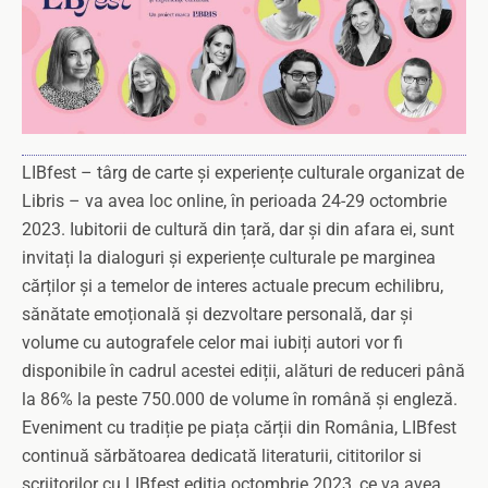
LIBfest – târg de carte și experiențe culturale organizat de
Libris – va avea loc online, în perioada 24-29 octombrie
2023. Iubitorii de cultură din țară, dar și din afara ei, sunt
invitați la dialoguri și experiențe culturale pe marginea
cărților și a temelor de interes actuale precum echilibru,
sănătate emoțională și dezvoltare personală, dar și
volume cu autografele celor mai iubiți autori vor fi
disponibile în cadrul acestei ediții, alături de reduceri până
la 86% la peste 750.000 de volume în română și engleză.
Eveniment cu tradiție pe piața cărții din România, LIBfest
continuă sărbătoarea dedicată literaturii, cititorilor si
scriitorilor cu LIBfest ediția octombrie 2023, ce va avea