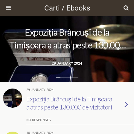
Carti / Ebooks
Expoziția Brâncuși de la
Timișoara a atras peste 130.000
de vizitatori
29 JANUARY 2024
29 JANUARY 2024
Expoziția Brâncuși de la Timișoara
a atras peste 130.000 de vizitatori
NO RESPONSES
10 JANUARY 2024