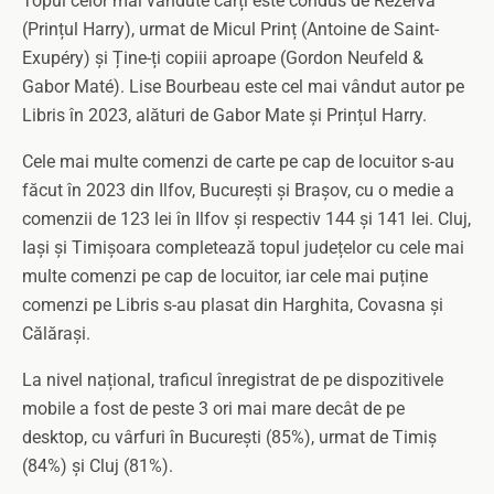
Topul celor mai vândute cărți este condus de Rezervă
(Prințul Harry), urmat de Micul Prinț (Antoine de Saint-
Exupéry) și Ține-ți copiii aproape (Gordon Neufeld &
Gabor Maté). Lise Bourbeau este cel mai vândut autor pe
Libris în 2023, alături de Gabor Mate și Prințul Harry.
Cele mai multe comenzi de carte pe cap de locuitor s-au
făcut în 2023 din Ilfov, București și Brașov, cu o medie a
comenzii de 123 lei în Ilfov și respectiv 144 și 141 lei. Cluj,
Iași și Timișoara completează topul județelor cu cele mai
multe comenzi pe cap de locuitor, iar cele mai puține
comenzi pe Libris s-au plasat din Harghita, Covasna și
Călărași.
La nivel național, traficul înregistrat de pe dispozitivele
mobile a fost de peste 3 ori mai mare decât de pe
desktop, cu vârfuri în București (85%), urmat de Timiș
(84%) și Cluj (81%).