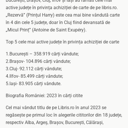
București, Brașov, Cluj, Ilfov și Iași au rămas cele mai
active județe în privința achiziției de carte de pe libris.ro.
„Rezervă” (Prințul Harry) este cea mai bine vândută carte
în 4 din cele 5 județe, doar în Cluj fiind devansată de
„Micul Prinț” (Antoine de Saint Exupéry).
Top 5 cele mai active județe în privința achiziției de carte
1.București – 358.919 cărți vândute;
2.Brașov- 104.896 cărți vândute;
3.Cluj- 92.112 cărți vândute;
4.Ilfov- 85.499 cărți vândute;
5.Iași- 83.905 cărți vândute.
Biografia României: 2023 în cărți citite
Cel mai vândut titlu de pe Libris.ro în anul 2023 se
regăsește pe primul loc în alegerile cititorilor din 18 județe,
respectiv Alba, Argeș, Brașov, București, Călărași,