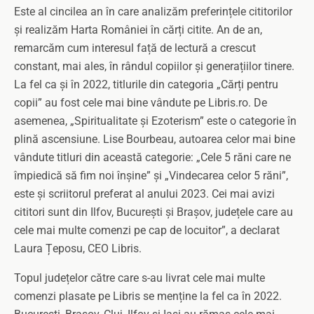
Este al cincilea an în care analizăm preferințele cititorilor
și realizăm Harta României în cărți citite. An de an,
remarcăm cum interesul față de lectură a crescut
constant, mai ales, în rândul copiilor și generațiilor tinere.
La fel ca și în 2022, titlurile din categoria „Cărți pentru
copii” au fost cele mai bine vândute pe Libris.ro. De
asemenea, „Spiritualitate și Ezoterism” este o categorie în
plină ascensiune. Lise Bourbeau, autoarea celor mai bine
vândute titluri din această categorie: „Cele 5 răni care ne
împiedică să fim noi înșine” și „Vindecarea celor 5 răni”,
este și scriitorul preferat al anului 2023. Cei mai avizi
cititori sunt din Ilfov, București și Brașov, județele care au
cele mai multe comenzi pe cap de locuitor”, a declarat
Laura Țeposu, CEO Libris.
Topul județelor către care s-au livrat cele mai multe
comenzi plasate pe Libris se menține la fel ca în 2022.