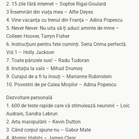
2. 15 zile fără internet – Sophie Rigal-Goulard
3 Însemnări din viața mea – Alfie Deyes
4. Vine vacanța cu trenul din Franța – Adina Popescu
5. Never Never. Nu uita să-ți aduci aminte de mine –
Colleen Hoover, Tarryn Fisher
6. Instrucțiuni pentru fete cuminți. Seria Crima perfectă.
Vol.1 – Holly Jackson
7. Toate pânzele sus! – Radu Tudoran
8. Invitația la vals – Mihail Drumeș
9. Curajul de a fi tu însuți – Marianne Rubinstein
10. Povestiri de pe Calea Moșilor – Adina Popescu
Dezvoltare personală
1. 600 de teste rapide care vă stimulează neuronii – Loic
Audrain, Sandra Lebrun
2. Arta manipulării – Kevin Dutton
3. Când corpul spune nu – Gabor Mate
4. Atomic Habits – James Clear