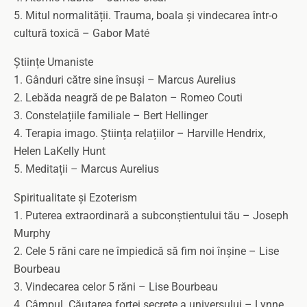
5. Mitul normalității. Trauma, boala și vindecarea într-o
cultură toxică – Gabor Maté
Științe Umaniste
1. Gânduri către sine însuși – Marcus Aurelius
2. Lebăda neagră de pe Balaton – Romeo Couti
3. Constelațiile familiale – Bert Hellinger
4. Terapia imago. Știința relațiilor – Harville Hendrix,
Helen LaKelly Hunt
5. Meditații – Marcus Aurelius
Spiritualitate și Ezoterism
1. Puterea extraordinară a subconștientului tău – Joseph
Murphy
2. Cele 5 răni care ne împiedică să fim noi înșine – Lise
Bourbeau
3. Vindecarea celor 5 răni – Lise Bourbeau
4. Câmpul. Căutarea forței secrete a universului – Lynne