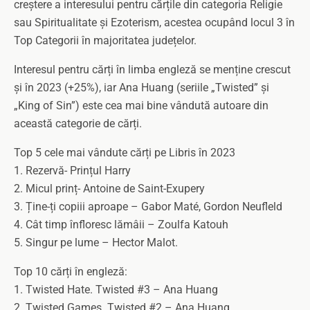
creștere a interesului pentru cărțile din categoria Religie
sau Spiritualitate și Ezoterism, acestea ocupând locul 3 în
Top Categorii în majoritatea județelor.
Interesul pentru cărți în limba engleză se menține crescut
și în 2023 (+25%), iar Ana Huang (seriile „Twisted” și
„King of Sin”) este cea mai bine vândută autoare din
această categorie de cărți.
Top 5 cele mai vândute cărți pe Libris în 2023
1. Rezervă- Prințul Harry
2. Micul prinț- Antoine de Saint-Exupery
3. Ține-ți copiii aproape – Gabor Maté, Gordon Neufleld
4. Cât timp înfloresc lămâii – Zoulfa Katouh
5. Singur pe lume – Hector Malot.
Top 10 cărți în engleză:
1. Twisted Hate. Twisted #3 – Ana Huang
2. Twisted Games. Twisted #2 – Ana Huang