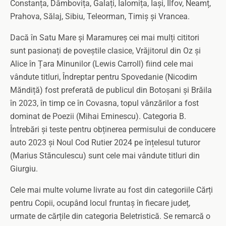
Constanța, Dâmbovița, Galați, Ialomița, Iași, Ilfov, Neamț,
Prahova, Sălaj, Sibiu, Teleorman, Timiș și Vrancea.
Dacă în Satu Mare și Maramureș cei mai mulți cititori
sunt pasionați de poveștile clasice, Vrăjitorul din Oz și
Alice în Țara Minunilor (Lewis Carroll) fiind cele mai
vândute titluri, Îndreptar pentru Spovedanie (Nicodim
Măndiță) fost preferată de publicul din Botoșani și Brăila
în 2023, în timp ce în Covasna, topul vânzărilor a fost
dominat de Poezii (Mihai Eminescu). Categoria B.
Întrebări și teste pentru obținerea permisului de conducere
auto 2023 și Noul Cod Rutier 2024 pe înțelesul tuturor
(Marius Stănculescu) sunt cele mai vândute titluri din
Giurgiu.
Cele mai multe volume livrate au fost din categoriile Cărți
pentru Copii, ocupând locul fruntaș în fiecare județ,
urmate de cărțile din categoria Beletristică. Se remarcă o