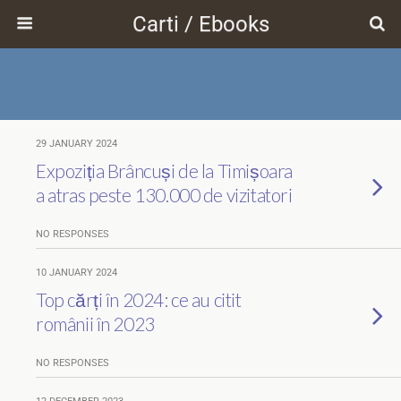
Carti / Ebooks
29 JANUARY 2024
Expoziția Brâncuși de la Timișoara
a atras peste 130.000 de vizitatori
NO RESPONSES
10 JANUARY 2024
Top cărți în 2024: ce au citit
românii în 2023
NO RESPONSES