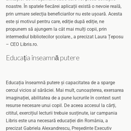
noastre. În spatele fiecărei aplicații există o nevoie reală,
prin urmare selecția beneficiarilor nu este ușoară. Acesta
este și motivul pentru care, ediție după ediție, ne
propunem să ajungem la cât mai mulți copii, prin
intermediul bibliotecilor școlare., a precizat Laura Țeposu
– CEO Libris.ro.
Educația înseamnă putere
Educația înseamnă putere și capacitatea de a sparge
cercul vicios al sărăciei. Mai mult, cunoașterea, exersarea
imaginației, abilitatea de a pune lucrurile în context sunt
resurse necesare unui copil. De aceea accesul la cărți,
cititul, exercițiul lecturii trebuie susținute, iar campania
Libris este una necesară educației din România, a
precizat Gabriela Alexandrescu, Președinte Executiv