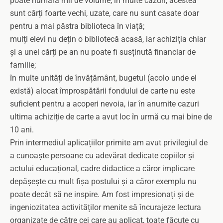
poate număra mii de volume, în multe cazuri, acestea
sunt cărți foarte vechi, uzate, care nu sunt casate doar
pentru a mai păstra biblioteca în viață;
mulți elevi nu dețin o bibliotecă acasă, iar achiziția chiar
și a unei cărți pe an nu poate fi susținută financiar de
familie;
în multe unități de învățământ, bugetul (acolo unde el
există) alocat împrospătării fondului de carte nu este
suficient pentru a acoperi nevoia, iar în anumite cazuri
ultima achiziție de carte a avut loc în urmă cu mai bine de
10 ani.
Prin intermediul aplicațiilor primite am avut privilegiul de
a cunoaște persoane cu adevărat dedicate copiilor și
actului educațional, cadre didactice a căror implicare
depășește cu mult fișa postului și a căror exemplu nu
poate decât să ne inspire. Am fost impresionați și de
ingeniozitatea activităților menite să încurajeze lectura
organizate de către cei care au aplicat, toate făcute cu