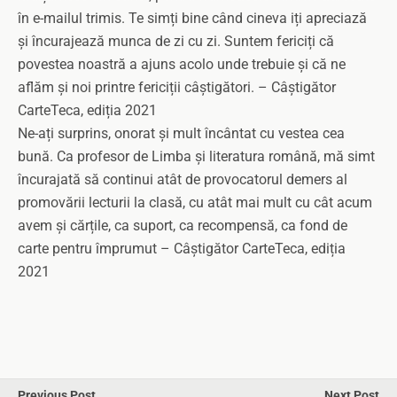
în e-mailul trimis. Te simți bine când cineva iți apreciază
și încurajează munca de zi cu zi. Suntem fericiți că
povestea noastră a ajuns acolo unde trebuie și că ne
aflăm și noi printre fericiții câștigători. – Câștigător
CarteTeca, ediția 2021
Ne-ați surprins, onorat și mult încântat cu vestea cea
bună. Ca profesor de Limba și literatura română, mă simt
încurajată să continui atât de provocatorul demers al
promovării lecturii la clasă, cu atât mai mult cu cât acum
avem și cărțile, ca suport, ca recompensă, ca fond de
carte pentru împrumut – Câștigător CarteTeca, ediția
2021
Previous Post
Next Post