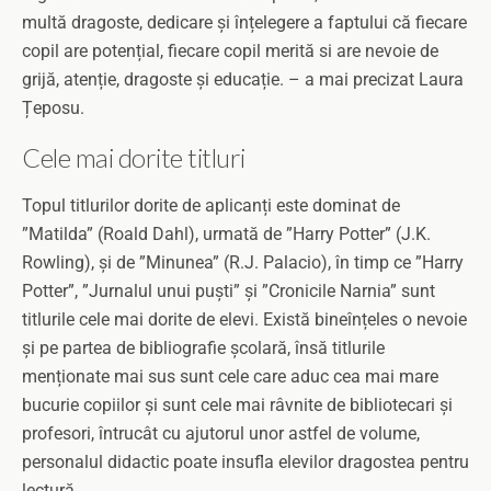
multă dragoste, dedicare și înțelegere a faptului că fiecare
copil are potențial, fiecare copil merită si are nevoie de
grijă, atenție, dragoste și educație. – a mai precizat Laura
Țeposu.
Cele mai dorite titluri
Topul titlurilor dorite de aplicanți este dominat de
”Matilda” (Roald Dahl), urmată de ”Harry Potter” (J.K.
Rowling), și de ”Minunea” (R.J. Palacio), în timp ce ”Harry
Potter”, ”Jurnalul unui puști” și ”Cronicile Narnia” sunt
titlurile cele mai dorite de elevi. Există bineînțeles o nevoie
și pe partea de bibliografie școlară, însă titlurile
menționate mai sus sunt cele care aduc cea mai mare
bucurie copiilor și sunt cele mai râvnite de bibliotecari și
profesori, întrucât cu ajutorul unor astfel de volume,
personalul didactic poate insufla elevilor dragostea pentru
lectură.