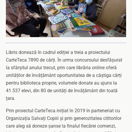
Libris donează în cadrul ediției a treia a proiectului
CarteTeca 7890 de cărți. În urma concursului desfășurat
la sfârșitul anului trecut, prin care librăria online oferă
unităților de învățământ oportunitatea de a câștiga cărți
pentru biblioteca proprie, volumele donate au ajuns la
41.537 elevi, din 80 de unități de învățământ din toată
țara.
Prin proiectul CarteTeca inițiat în 2019 în parteneriat cu
Organizația Salvați Copiii și prin generozitatea cititorilor
care aleg să doneze șanse la finalul fiecărei comenzi,