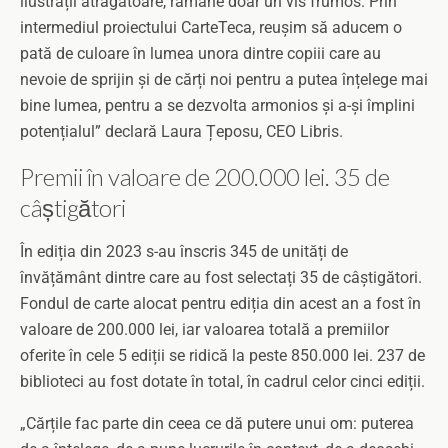
ilustrații atrăgătoare, rămâne doar un vis frumos. Prin
intermediul proiectului CarteTeca, reușim să aducem o
pată de culoare în lumea unora dintre copiii care au
nevoie de sprijin și de cărți noi pentru a putea înțelege mai
bine lumea, pentru a se dezvolta armonios și a-și împlini
potențialul” declară Laura Țeposu, CEO Libris.
Premii în valoare de 200.000 lei. 35 de
câștigători
În ediția din 2023 s-au înscris 345 de unități de
învățământ dintre care au fost selectați 35 de câștigători.
Fondul de carte alocat pentru ediția din acest an a fost în
valoare de 200.000 lei, iar valoarea totală a premiilor
oferite în cele 5 ediții se ridică la peste 850.000 lei. 237 de
biblioteci au fost dotate în total, în cadrul celor cinci ediții.
„Cărțile fac parte din ceea ce dă putere unui om: puterea