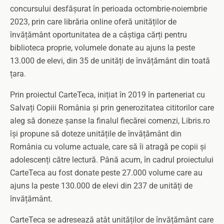
concursului desfășurat în perioada octombrie-noiembrie
2023, prin care librăria online oferă unităților de
învățământ oportunitatea de a câștiga cărți pentru
biblioteca proprie, volumele donate au ajuns la peste
13.000 de elevi, din 35 de unități de învățământ din toată
țara.
Prin proiectul CarteTeca, inițiat în 2019 în parteneriat cu
Salvați Copiii România și prin generozitatea cititorilor care
aleg să doneze șanse la finalul fiecărei comenzi, Libris.ro
își propune să doteze unitățile de învățământ din
România cu volume actuale, care să îi atragă pe copii și
adolescenți către lectură. Până acum, în cadrul proiectului
CarteTeca au fost donate peste 27.000 volume care au
ajuns la peste 130.000 de elevi din 237 de unități de
învățământ.
CarteTeca se adresează atât unităților de învățământ care