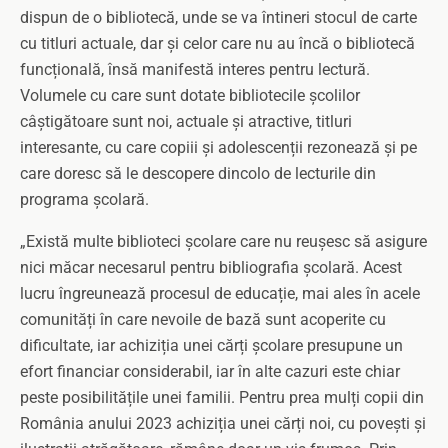
dispun de o bibliotecă, unde se va întineri stocul de carte
cu titluri actuale, dar și celor care nu au încă o bibliotecă
funcțională, însă manifestă interes pentru lectură.
Volumele cu care sunt dotate bibliotecile școlilor
câștigătoare sunt noi, actuale și atractive, titluri
interesante, cu care copiii și adolescenții rezonează și pe
care doresc să le descopere dincolo de lecturile din
programa școlară.
„Există multe biblioteci școlare care nu reușesc să asigure
nici măcar necesarul pentru bibliografia școlară. Acest
lucru îngreunează procesul de educație, mai ales în acele
comunități în care nevoile de bază sunt acoperite cu
dificultate, iar achiziția unei cărți școlare presupune un
efort financiar considerabil, iar în alte cazuri este chiar
peste posibilitățile unei familii. Pentru prea mulți copii din
România anului 2023 achiziția unei cărți noi, cu povești și