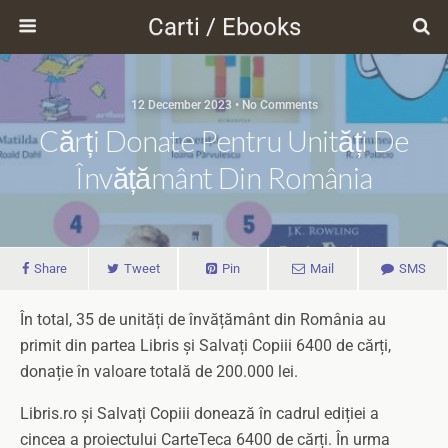
Carti / Ebooks
12 December 2023 • No Comments
Cărți Donate Pentru Unități De
Învățământ Din România
Share
Tweet
Pin
Mail
SMS
În total, 35 de unități de învățământ din România au
primit din partea Libris și Salvați Copiii 6400 de cărți,
donație în valoare totală de 200.000 lei.
Libris.ro și Salvați Copiii donează în cadrul ediției a
cincea a proiectului CarteTeca 6400 de cărți. În urma