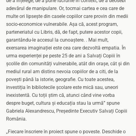
de a înțelege, de a pune lucrurile în context, de a deosebi
adevărul de manipulare. Or, tocmai cartea e cea care de
multe ori lipsește din casele copiilor care provin din medii
socio-economice vulnerabile. Așa că, acest program,
parteneriatul cu Libris, dă, de fapt, putere acestor copii,
garantându-le accesul la cunoaștere. . Mai mult,
exersarea imaginației este cea care dezvoltă empatia. În
urma experienței pe peste 25 de ani a Salvați Copiii în
școlile din comunități vulnerabile, atât din orașe, cât și din
mediul rural am distins nevoia copiilor de a citi, de la
povești până la istorie, geografie. Cu toate acestea,
investiția în bibliotecile școlare este mică sau, uneori
inexistentă. Cu toții știm că, atunci când vine vorba
despre buget, cultura și educația stau la urmă” spune
Gabriela Alexandrescu, Președinte Executiv Salvați Copiii
România.
„Fiecare înscriere în proiect spune o poveste. Deschide o