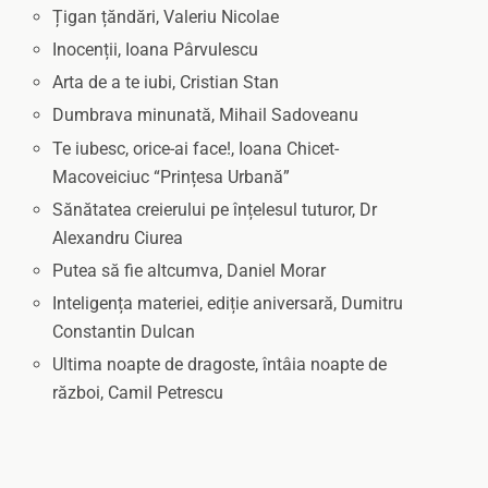
Țigan țăndări, Valeriu Nicolae
Inocenții, Ioana Pârvulescu
Arta de a te iubi, Cristian Stan
Dumbrava minunată, Mihail Sadoveanu
Te iubesc, orice-ai face!, Ioana Chicet-
Macoveiciuc “Prințesa Urbană”
Sănătatea creierului pe înțelesul tuturor, Dr
Alexandru Ciurea
Putea să fie altcumva, Daniel Morar
Inteligența materiei, ediție aniversară, Dumitru
Constantin Dulcan
Ultima noapte de dragoste, întâia noapte de
război, Camil Petrescu