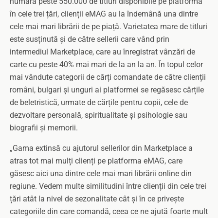
numără peste 550.000 de titluri disponibile pe platformă
în cele trei țări, clienții eMAG au la îndemână una dintre
cele mai mari librării de pe piață. Varietatea mare de titluri
este susținută și de către sellerii care vând prin
intermediul Marketplace, care au înregistrat vânzări de
carte cu peste 40% mai mari de la an la an. În topul celor
mai vândute categorii de cărți comandate de către clienții
români, bulgari și unguri ai platformei se regăsesc cărțile
de beletristică, urmate de cărțile pentru copii, cele de
dezvoltare personală, spiritualitate și psihologie sau
biografii și memorii.
„Gama extinsă cu ajutorul sellerilor din Marketplace a
atras tot mai mulți clienți pe platforma eMAG, care
găsesc aici una dintre cele mai mari librării online din
regiune. Vedem multe similitudini între clienții din cele trei
țări atât la nivel de sezonalitate cât și în ce privește
categoriile din care comandă, ceea ce ne ajută foarte mult