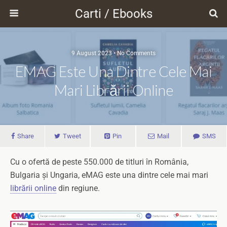
Carti / Ebooks
9 August 2023 • No Comments
EMAG Este Una Dintre Cele Mai
Mari Librării Online
Share
Tweet
Pin
Mail
SMS
Cu o ofertă de peste 550.000 de titluri în România,
Bulgaria și Ungaria, eMAG este una dintre cele mai mari
librării online
din regiune.