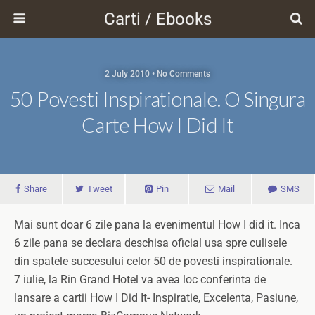
Carti / Ebooks
2 July 2010 • No Comments
50 Povesti Inspirationale. O Singura
Carte How I Did It
Share
Tweet
Pin
Mail
SMS
Mai sunt doar 6 zile pana la evenimentul How I did it. Inca
6 zile pana se declara deschisa oficial usa spre culisele
din spatele succesului celor 50 de povesti inspirationale.
7 iulie, la Rin Grand Hotel va avea loc conferinta de
lansare a cartii How I Did It- Inspiratie, Excelenta, Pasiune,