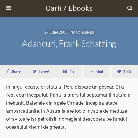
Carti / Ebooks
27 June 2008 • No Comments
Adancuri, Frank Schatzing
Share
Tweet
Pin
Mail
SMS
In largul coastelor statului Peru dispare un pescar. Si a
fost doar inceputul. Pana la sfarsitul saptamanii natura a
inebunit. Balenele din apele Canadei incep sa atace
ambarcatiunile, in Australia are loc o invazie de meduze
otravitoare iar petrolistii norvegieni descopera pe fundul
oceanului viermi de gheata.