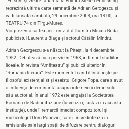
“Eu sunt şi vreau!” apărută la Editura Sieben Publishing
reprezintă ultima carte semnată de Adrian Gerogescu şi
va fi lansată sâmbătă, 29 noiembrie 2008, ora 18.00, la
TEATRU 74 din Tîrgu-Mureş.
Vor prezenta cartea asit. univ. drd Dumitru Mircea Buda,
publicistul Laurentiu Blaga şi actorul Cătălin Mîndru.
Adrian Georgescu s-a născut la Piteşti, la 4 decembrie
1952. Debutează cu o poezie în 1968, în timpul studiilor
liceale, în revista “Amfiteatru” şi publică ulterior în
“România literară”. Este momentul când îl întâlneşte pe
filosoful existenţialist şi eseistul Grigore Popa, care a avut
o influenţă determinantă asupra întemeierii demersului
său auctorial. În anul 1972 este angajat la Societatea
Română de Radiodifuziune (lucrează şi astăzi în această
instituţie), unde îl remarcă imediat compozitorul şi
muzicologul Doru Popovici, care îi încredinţează în
emisiunile sale largi spaţii de difuzare pentru dialoguri