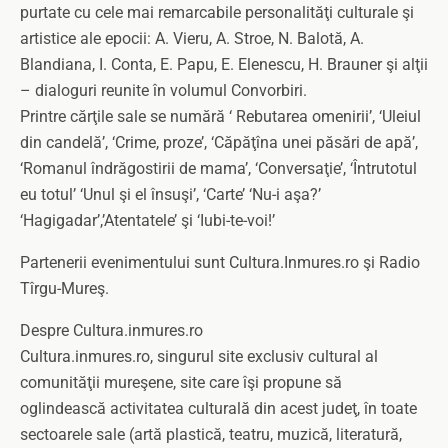
purtate cu cele mai remarcabile personalităţi culturale şi
artistice ale epocii: A. Vieru, A. Stroe, N. Balotă, A.
Blandiana, I. Conta, E. Papu, E. Elenescu, H. Brauner şi alţii
– dialoguri reunite în volumul Convorbiri.
Printre cărţile sale se numără ‘ Rebutarea omenirii’, ‘Uleiul
din candelă’, ‘Crime, proze’, ‘Căpăţîna unei păsări de apă’,
‘Romanul îndrăgostirii de mama’, ‘Conversaţie’, ‘Întrutotul
eu totul’ ‘Unul şi el însuşi’, ‘Carte’ ‘Nu-i aşa?’
‘Hagigadar’,’Atentatele’ şi ‘Iubi-te-voi!’
Partenerii evenimentului sunt Cultura.Inmures.ro şi Radio
Tîrgu-Mureş.
Despre Cultura.inmures.ro
Cultura.inmures.ro, singurul site exclusiv cultural al
comunităţii mureşene, site care îşi propune să
oglindească activitatea culturală din acest judeţ, în toate
sectoarele sale (artă plastică, teatru, muzică, literatură,