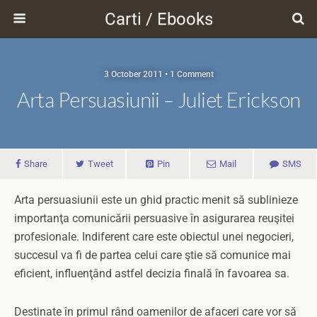
Carti / Ebooks
3 October 2011 • 1 Comment
Arta Persuasiunii – Juliet Erickson
Share
Tweet
Pin
Mail
SMS
Arta persuasiunii este un ghid practic menit să sublinieze
importanţa comunicării persuasive în asigurarea reuşitei
profesionale. Indiferent care este obiectul unei negocieri,
succesul va fi de partea celui care ştie să comunice mai
eficient, influenţând astfel decizia finală în favoarea sa.
Destinate în primul rând oamenilor de afaceri care vor să