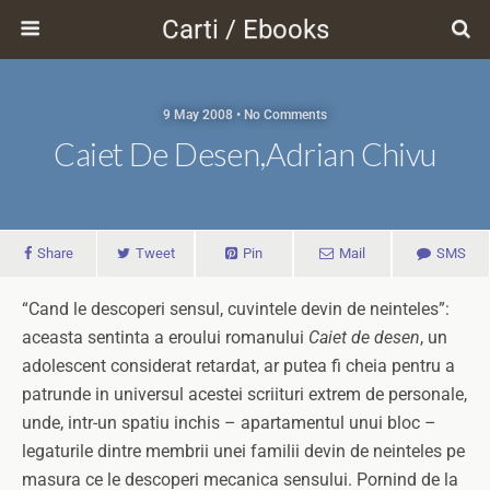
Carti / Ebooks
9 May 2008 • No Comments
Caiet De Desen,Adrian Chivu
Share
Tweet
Pin
Mail
SMS
“Cand le descoperi sensul, cuvintele devin de neinteles”:
aceasta sentinta a eroului romanului
Caiet de desen
, un
adolescent considerat retardat, ar putea fi cheia pentru a
patrunde in universul acestei scriituri extrem de personale,
unde, intr-un spatiu inchis – apartamentul unui bloc –
legaturile dintre membrii unei familii devin de neinteles pe
masura ce le descoperi mecanica sensului.
Pornind de la