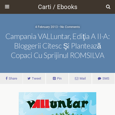
Carti / Ebooks
4 February 2013 • No Comments
Campania VALLuntar, Ediţia A II-A:
Bloggerii Citesc Şi Plantează
Copaci Cu Sprijinul ROMSILVA
Share
Tweet
Pin
Mail
SMS