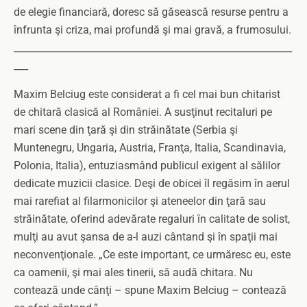
de elegie financiară, doresc să găsească resurse pentru a
înfrunta şi criza, mai profundă şi mai gravă, a frumosului.
__________________________________________________________
___
Maxim Belciug este considerat a fi cel mai bun chitarist
de chitară clasică al României. A susţinut recitaluri pe
mari scene din ţară şi din străinătate (Serbia şi
Muntenegru, Ungaria, Austria, Franţa, Italia, Scandinavia,
Polonia, Italia), entuziasmând publicul exigent al sălilor
dedicate muzicii clasice. Deşi de obicei îl regăsim în aerul
mai rarefiat al filarmonicilor şi ateneelor din ţară sau
străinătate, oferind adevărate regaluri în calitate de solist,
mulţi au avut şansa de a-l auzi cântand şi în spaţii mai
neconvenţionale. „Ce este important, ce urmăresc eu, este
ca oamenii, şi mai ales tinerii, să audă chitara. Nu
contează unde cânţi – spune Maxim Belciug – contează