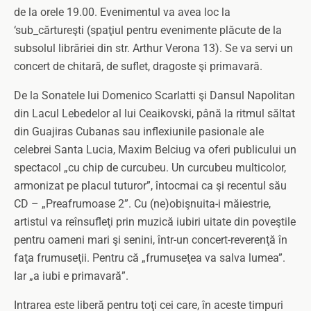
de la orele 19.00. Evenimentul va avea loc la
‘sub_cărtureşti (spaţiul pentru evenimente plăcute de la
subsolul librăriei din str. Arthur Verona 13). Se va servi un
concert de chitară, de suflet, dragoste şi primavară.
De la Sonatele lui Domenico Scarlatti şi Dansul Napolitan
din Lacul Lebedelor al lui Ceaikovski, până la ritmul săltat
din Guajiras Cubanas sau inflexiunile pasionale ale
celebrei Santa Lucia, Maxim Belciug va oferi publicului un
spectacol „cu chip de curcubeu. Un curcubeu multicolor,
armonizat pe placul tuturor”, întocmai ca şi recentul său
CD – „Preafrumoase 2”. Cu (ne)obişnuita-i măiestrie,
artistul va reînsufleţi prin muzică iubiri uitate din poveştile
pentru oameni mari şi senini, într-un concert-reverenţă în
faţa frumuseţii. Pentru că „frumuseţea va salva lumea”.
Iar „a iubi e primavară”.
Intrarea este liberă pentru toţi cei care, în aceste timpuri