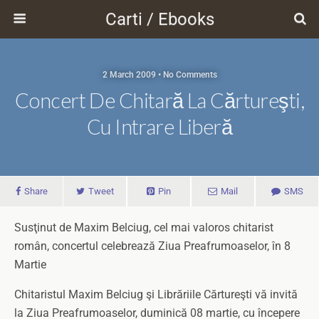
Carti / Ebooks
2 March 2009 • No Comments
Concert De Chitară La Cărtureşti,
Cu Intrare Liberă
Share
Tweet
Pin
Mail
SMS
Susţinut de Maxim Belciug, cel mai valoros chitarist
român, concertul celebrează Ziua Preafrumoaselor, în 8
Martie
Chitaristul Maxim Belciug şi Librăriile Cărtureşti vă invită
la Ziua Preafrumoaselor, duminică 08 martie, cu începere