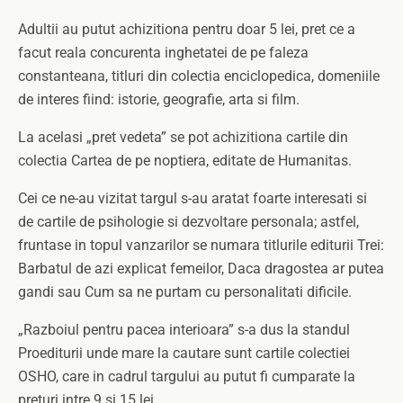
Adultii au putut achizitiona pentru doar 5 lei, pret ce a
facut reala concurenta inghetatei de pe faleza
constanteana, titluri din colectia enciclopedica, domeniile
de interes fiind: istorie, geografie, arta si film.
La acelasi „pret vedeta” se pot achizitiona cartile din
colectia Cartea de pe noptiera, editate de Humanitas.
Cei ce ne-au vizitat targul s-au aratat foarte interesati si
de cartile de psihologie si dezvoltare personala; astfel,
fruntase in topul vanzarilor se numara titlurile editurii Trei:
Barbatul de azi explicat femeilor, Daca dragostea ar putea
gandi sau Cum sa ne purtam cu personalitati dificile.
„Razboiul pentru pacea interioara” s-a dus la standul
Proediturii unde mare la cautare sunt cartile colectiei
OSHO, care in cadrul targului au putut fi cumparate la
preturi intre 9 si 15 lei.