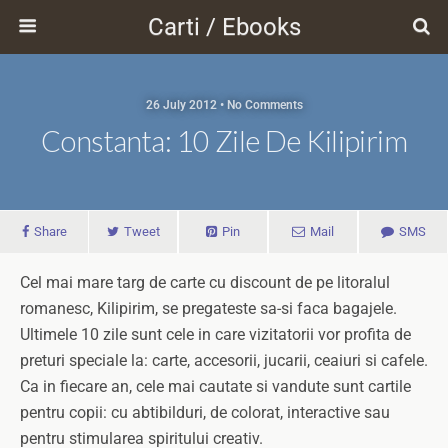
Carti / Ebooks
26 July 2012 • No Comments
Constanta: 10 Zile De Kilipirim
Share
Tweet
Pin
Mail
SMS
Cel mai mare targ de carte cu discount de pe litoralul
romanesc, Kilipirim, se pregateste sa-si faca bagajele.
Ultimele 10 zile sunt cele in care vizitatorii vor profita de
preturi speciale la: carte, accesorii, jucarii, ceaiuri si cafele.
Ca in fiecare an, cele mai cautate si vandute sunt cartile
pentru copii: cu abtibilduri, de colorat, interactive sau
pentru stimularea spiritului creativ.