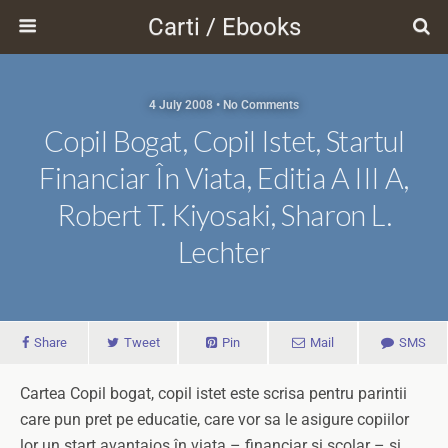
Carti / Ebooks
4 July 2008 • No Comments
Copil Bogat, Copil Istet, Startul
Financiar În Viata, Editia A III A,
Robert T. Kiyosaki, Sharon L.
Lechter
Share
Tweet
Pin
Mail
SMS
Cartea Copil bogat, copil istet este scrisa pentru parintii
care pun pret pe educatie, care vor sa le asigure copiilor
lor un start avantajos în viata – financiar si scolar – si