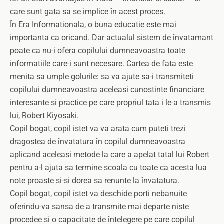
care sunt gata sa se implice în acest proces.
În Era Informationala, o buna educatie este mai
importanta ca oricand.
Dar actualul sistem de învatamant
poate ca nu-i ofera copilului dumneavoastra toate
informatiile care-i sunt necesare. Cartea de fata este
menita sa umple golurile: sa va ajute sa-i transmiteti
copilului dumneavoastra aceleasi cunostinte financiare
interesante si practice pe care propriul tata i le-a transmis
lui, Robert Kiyosaki.
Copil bogat, copil istet va va arata cum puteti trezi
dragostea de învatatura în copilul dumneavoastra
aplicand aceleasi metode la care a apelat tatal lui Robert
pentru a-l ajuta sa termine scoala cu toate ca acesta lua
note proaste si-si dorea sa renunte la învatatura.
Copil bogat, copil istet va deschide porti nebanuite
oferindu-va sansa de a transmite mai departe niste
procedee si o capacitate de întelegere pe care copilul