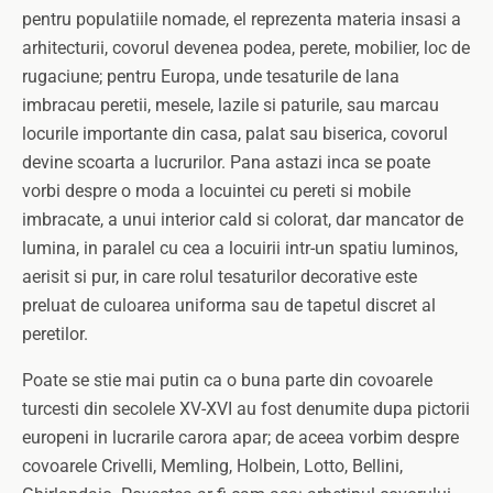
pentru populatiile nomade, el reprezenta materia insasi a
arhitecturii, covorul devenea podea, perete, mobilier, loc de
rugaciune; pentru Europa, unde tesaturile de lana
imbracau peretii, mesele, lazile si paturile, sau marcau
locurile importante din casa, palat sau biserica, covorul
devine scoarta a lucrurilor. Pana astazi inca se poate
vorbi despre o moda a locuintei cu pereti si mobile
imbracate, a unui interior cald si colorat, dar mancator de
lumina, in paralel cu cea a locuirii intr-un spatiu luminos,
aerisit si pur, in care rolul tesaturilor decorative este
preluat de culoarea uniforma sau de tapetul discret al
peretilor.
Poate se stie mai putin ca o buna parte din covoarele
turcesti din secolele XV-XVI au fost denumite dupa pictorii
europeni in lucrarile carora apar; de aceea vorbim despre
covoarele Crivelli, Memling, Holbein, Lotto, Bellini,