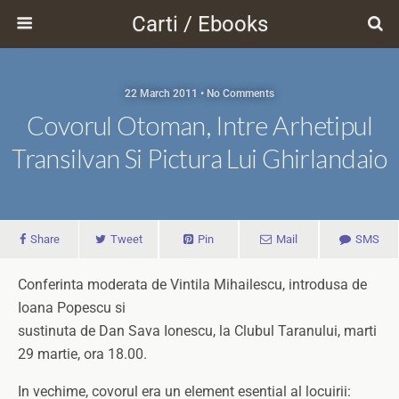
Carti / Ebooks
22 March 2011 • No Comments
Covorul Otoman, Intre Arhetipul
Transilvan Si Pictura Lui Ghirlandaio
Share
Tweet
Pin
Mail
SMS
Conferinta moderata de Vintila Mihailescu, introdusa de
Ioana Popescu si
sustinuta de Dan Sava Ionescu, la Clubul Taranului, marti
29 martie, ora 18.00.
In vechime, covorul era un element esential al locuirii: