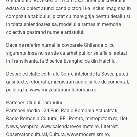
Ghirlandaio. Povestea ar fi cam asa: arhetipul covorului
exista ca obiect atunci cand pictorul i-a inclus imaginea in
compozitia tabloului; pictat cu mare grija pentru detaliu si
in toata splendoarea sa, modelul a ramas in memoria
colectiva pastrand numele artistului.
Daca ne referim numai la covoarele Ghilandaio, cu
siguranta insa nu se stie ca arhetipul lor se afla si astazi
in Transilvania, la Biserica Evanghelica din Halchiu.
Despre celelalte editii ale Conferintelor de la Sosea puteti
gasi texte, fotografii, inregistrari audio si loc de comentat,
pe blog la: www.muzeultaranuluiroman.ro
Partener: Clubul Taranului
Parteneri media : 24-Fun, Radio Romania Actualitati,
Radio Romania Cultural, RFI, Port.ro, metropotam.ro, Hot
News, webpr.ro, www.calendarevenimete.ro, LiterNet,
Observator cultural, Cultura, www.modernism.ro,