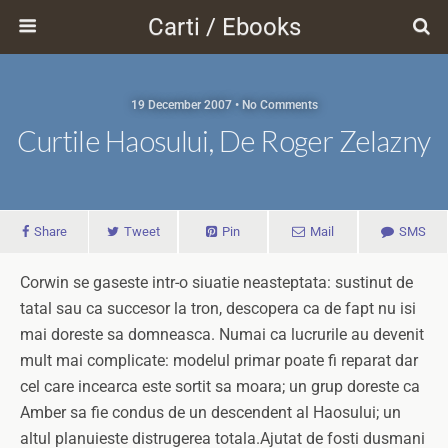
Carti / Ebooks
19 December 2007 • No Comments
Curtile Haosului, De Roger Zelazny
Share
Tweet
Pin
Mail
SMS
Corwin se gaseste intr-o siuatie neasteptata: sustinut de
tatal sau ca succesor la tron, descopera ca de fapt nu isi
mai doreste sa domneasca. Numai ca lucrurile au devenit
mult mai complicate: modelul primar poate fi reparat dar
cel care incearca este sortit sa moara; un grup doreste ca
Amber sa fie condus de un descendent al Haosului; un
altul planuieste distrugerea totala.
Ajutat de fosti dusmani