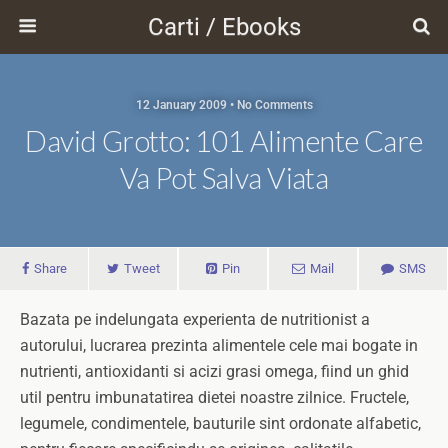
Carti / Ebooks
12 January 2009 • No Comments
David Grotto: 101 Alimente Care
Va Pot Salva Viata
Share
Tweet
Pin
Mail
SMS
Bazata pe indelungata experienta de nutritionist a
autorului, lucrarea prezinta alimentele cele mai bogate in
nutrienti, antioxidanti si acizi grasi omega, fiind un ghid
util pentru imbunatatirea dietei noastre zilnice. Fructele,
legumele, condimentele, bauturile sint ordonate alfabetic,