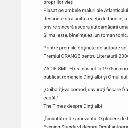
propriilor vieţi.
Plasat pe ambele maluri ale Atlanticului,
descriere strălucită a vieţii de familie, a 
privire sinceră asupra autoamăgirii um
Şi mai este, bineînţeles, un roman tonic,
Printre premiile obţinute de autoar
Premiul ORANGE pentru Literatură 200
ZADIE SMITH s-a născut în 1975 în nord-
publicat romanele Dinţi albi şi Omul-aut
„Cuibăriţi-vă comod, savuraţi fiecare fraz
capăt.”
The Times despre Dinţi albi
„Încântător de amuzantă. O plăcere de l
Evening Standard despre Omul-autogra