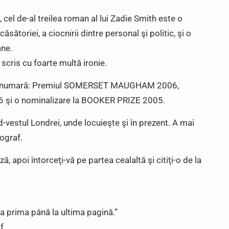
 cel de-al treilea roman al lui Zadie Smith este o
căsătoriei, a ciocnirii dintre personal şi politic, şi o
ane.
 scris cu foarte multă ironie.
e se numară: Premiul SOMERSET MAUGHAM 2006,
6 şi o nominalizare la BOOKER PRIZE 2005.
vestul Londrei, unde locuieşte şi în prezent. A mai
ograf.
ă, apoi întorceţi-vă pe partea cealaltă şi citiţi-o de la
a prima până la ultima pagină.”
f