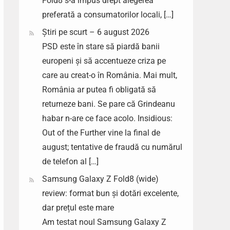
Fold8 s-a impus drept alegerea
preferată a consumatorilor locali, […]
Știri pe scurt – 6 august 2026
PSD este în stare să piardă banii
europeni și să accentueze criza pe
care au creat-o în România. Mai mult,
România ar putea fi obligată să
returneze bani. Se pare că Grindeanu
habar n-are ce face acolo. Insidious:
Out of the Further vine la final de
august; tentative de fraudă cu numărul
de telefon al […]
Samsung Galaxy Z Fold8 (wide)
review: format bun și dotări excelente,
dar prețul este mare
Am testat noul Samsung Galaxy Z