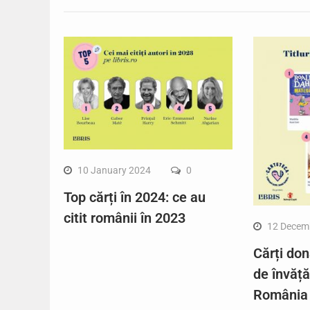
10 January 2024
0
Top cărți în 2024: ce au
citit românii în 2023
12 Decem
Cărți don
de învăț
România