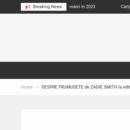
e au citit românii în 2023
Breaking News
Cărți donate pentru unități d
Skip
to
content
Home
DESPRE FRUMUSETE de ZADIE SMITH la edi