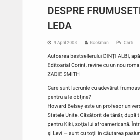
DESPRE FRUMUSETE 
LEDA
9 April 2008
Bookman
Carti
Autoarea bestsellerului DINŢI ALBI, apăr
Editoarial Corint, revine cu un nou ro
ZADIE SMITH
Care sunt lucrurile cu adevărat frumoas
pentru a le obţine?
Howard Belsey este un profesor universi
Statele Unite. Căsătorit de tânăr, după 
pentru Kiki, soţia lui afroamericană. Într
şi Levi — sunt cu toţii în căutarea pasiun