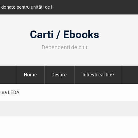
e învățământ din România
Libris organizează LIBfest în perioada 2
octombrie
Carti / Ebooks
Dependenti de citit
Home
Despre
Iubesti cartile?
tura LEDA