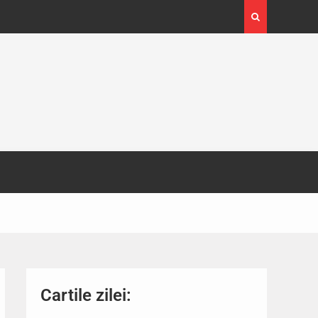
4-29
Expoziția Brâncuși de la Timișoara a atras peste
130.000 de vizitatori
Cartile zilei: