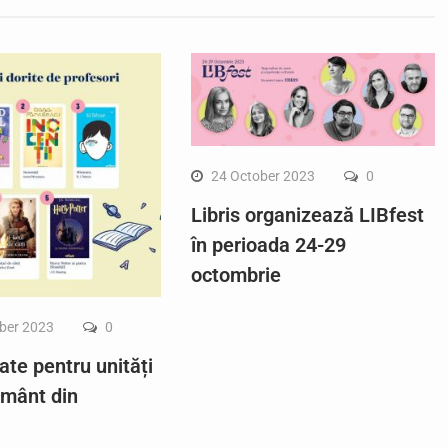
24 October 2023
0
Libris organizează LIBfest
în perioada 24-29
octombrie
ber 2023
0
ate pentru unități
ământ din