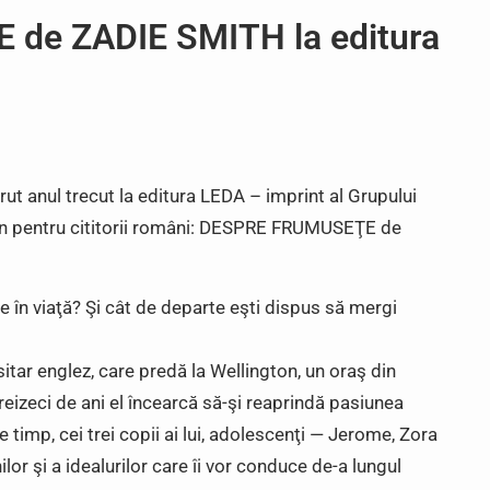
de ZADIE SMITH la editura
ut anul trecut la editura LEDA – imprint al Grupului
man pentru cititorii români: DESPRE FRUMUSEŢE de
e în viaţă? Şi cât de departe eşti dispus să mergi
tar englez, care predă la Wellington, un oraş din
treizeci de ani el încearcă să-şi reaprindă pasiunea
e timp, cei trei copii ai lui, adolescenţi — Jerome, Zora
ilor şi a idealurilor care îi vor conduce de-a lungul