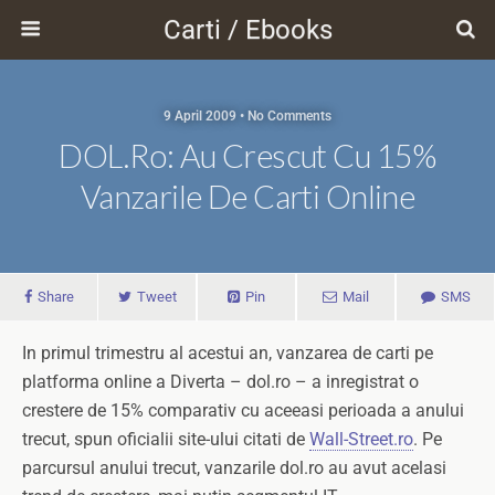
Carti / Ebooks
9 April 2009 • No Comments
DOL.ro: Au Crescut Cu 15%
Vanzarile De Carti Online
Share
Tweet
Pin
Mail
SMS
In primul trimestru al acestui an, vanzarea de carti pe
platforma online a Diverta – dol.ro – a inregistrat o
crestere de 15% comparativ cu aceeasi perioada a anului
trecut, spun oficialii site-ului citati de
Wall-Street.ro
. Pe
parcursul anului trecut, vanzarile dol.ro au avut acelasi