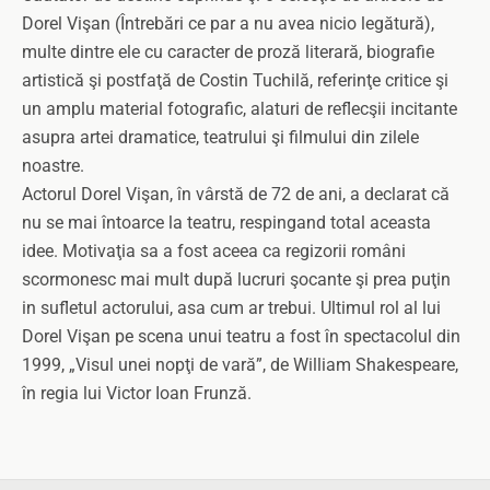
Dorel Vişan (Întrebări ce par a nu avea nicio legătură),
multe dintre ele cu caracter de proză literară, biografie
artistică şi postfaţă de Costin Tuchilă, referinţe critice şi
un amplu material fotografic, alaturi de reflecşii incitante
asupra artei dramatice, teatrului şi filmului din zilele
noastre.
Actorul Dorel Vişan, în vârstă de 72 de ani, a declarat că
nu se mai întoarce la teatru, respingand total aceasta
idee. Motivaţia sa a fost aceea ca regizorii români
scormonesc mai mult după lucruri şocante şi prea puţin
in sufletul actorului, asa cum ar trebui. Ultimul rol al lui
Dorel Vişan pe scena unui teatru a fost în spectacolul din
1999, „Visul unei nopţi de vară”, de William Shakespeare,
în regia lui Victor Ioan Frunză.