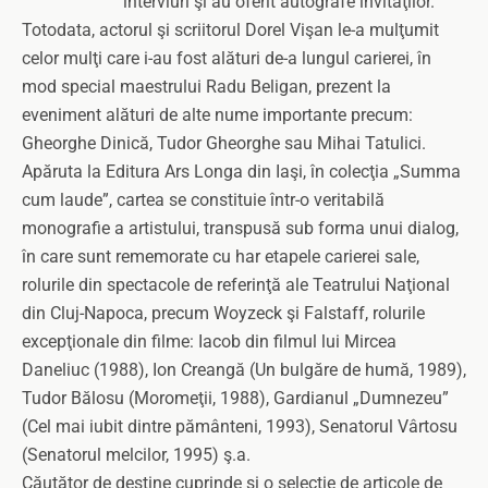
interviuri şi au oferit autografe invitaţilor.
Totodata, actorul şi scriitorul Dorel Vişan le-a mulţumit
celor mulţi care i-au fost alături de-a lungul carierei, în
mod special maestrului Radu Beligan, prezent la
eveniment alături de alte nume importante precum:
Gheorghe Dinică, Tudor Gheorghe sau Mihai Tatulici.
Apăruta la Editura Ars Longa din Iaşi, în colecţia „Summa
cum laude”, cartea se constituie într-o veritabilă
monografie a artistului, transpusă sub forma unui dialog,
în care sunt rememorate cu har etapele carierei sale,
rolurile din spectacole de referinţă ale Teatrului Naţional
din Cluj-Napoca, precum Woyzeck şi Falstaff, rolurile
excepţionale din filme: Iacob din filmul lui Mircea
Daneliuc (1988), Ion Creangă (Un bulgăre de humă, 1989),
Tudor Bălosu (Moromeţii, 1988), Gardianul „Dumnezeu”
(Cel mai iubit dintre pământeni, 1993), Senatorul Vârtosu
(Senatorul melcilor, 1995) ş.a.
Căutător de destine cuprinde şi o selecţie de articole de