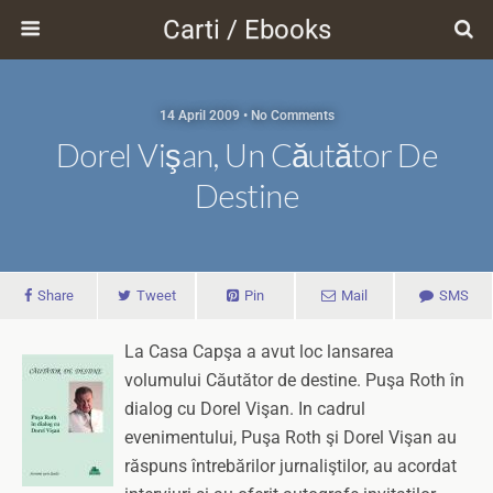
Carti / Ebooks
14 April 2009 • No Comments
Dorel Vişan, Un Căutător De
Destine
Share
Tweet
Pin
Mail
SMS
La Casa Capşa a avut loc lansarea
volumului Căutător de destine. Puşa Roth în
dialog cu Dorel Vişan. In cadrul
evenimentului, Puşa Roth şi Dorel Vişan au
răspuns întrebărilor jurnaliştilor, au acordat