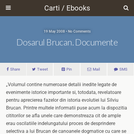
Carti / Ebooks
19 May 2008 • No Comments
Dosarul Brucan. Documente
Share
Tweet
Pin
Mail
SMS
„Volumul contine numeroase detalii inedite legate de
evenimente istorice importante si, totodata, revelatoare
pentru aprecierea fazelor din istoria evolutiei lui Silviu
Brucan. Printre multele informatii puse acum la dispozitia
cititorilor se afla unele care demonstreaza cit de ample
erau oscilatiile indelungatului proces de desprindere
selectiva a lui Brucan de canoanele dogmatice cu care se