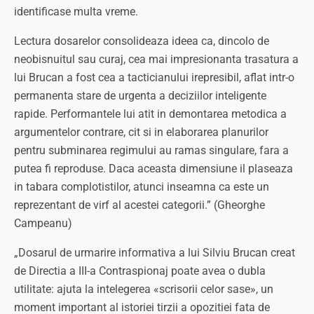
identificase multa vreme.
Lectura dosarelor consolideaza ideea ca, dincolo de
neobisnuitul sau curaj, cea mai impresionanta trasatura a
lui Brucan a fost cea a tacticianului irepresibil, aflat intr-o
permanenta stare de urgenta a deciziilor inteligente
rapide. Performantele lui atit in demontarea metodica a
argumentelor contrare, cit si in elaborarea planurilor
pentru subminarea regimului au ramas singulare, fara a
putea fi reproduse. Daca aceasta dimensiune il plaseaza
in tabara complotistilor, atunci inseamna ca este un
reprezentant de virf al acestei categorii.” (Gheorghe
Campeanu)
„Dosarul de urmarire informativa a lui Silviu Brucan creat
de Directia a III-a Contraspionaj poate avea o dubla
utilitate: ajuta la intelegerea «scrisorii celor sase», un
moment important al istoriei tirzii a opozitiei fata de