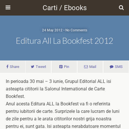
Carti / Ebooks
24 May 2012 • No Comments
Editura All La Bookfest 2012
Share
Tweet
Pin
Mail
SMS
In perioada 30 mai – 3 iunie, Grupul Editorial ALL isi
asteapta cititorii la Salonul International de Carte
Bookfest.
Anul acesta Editura ALL la Bookfest va fi o referinta
pentru iubitorii de carte. Surprizele la care lucram de luni
de zile pentru a le arata cititorilor nostri grija noastra
pentru ei, sunt gata. Isi asteapta nerabdatoare momentul