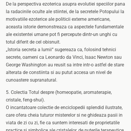
De la perspectiva ezoterica asupra evolutiei speciilor pana
la radacinile oculte ale stiintei, de la secretele Potopului la
motivatiile ezoterice ale politicii externe americane,
aceasta istorie demonstreaza ca aspectele fundamentale
ale existentei umane pot fi percepute dintr-un unghi cu
totul diferit de cel obisnuit.
„Istoria secreta a lumii“ sugereaza ca, folosind tehnici
secrete, oameni ca Leonardo da Vinci, Isaac Newton sau
George Washington au reusit sa intre intr-o astfel de stare
alterata de constiinta si au putut accesa un nivel de
cunoastere supranatural.
5. Colectia Totul despre (homeopatie, aromaterapie,
cristale, feng-shui).
O incantatoare colectie de enciclopedii splendid ilustrate,
care ofera cheia tuturor misterelor si ne ghideaza pasii in
viata de zi cu zi, fie ca suntem interesati de proprietatile
practice si simbolice ale cristalelor, de puterile terapeutice