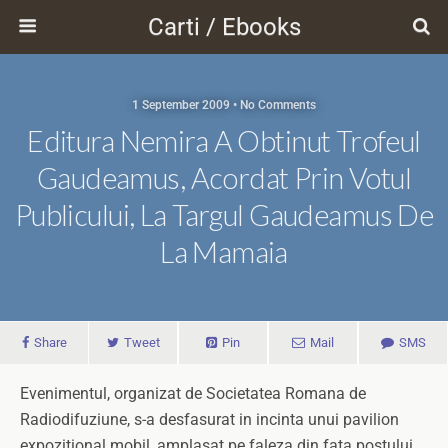
Carti / Ebooks
1 September 2009 • No Comments
Editura Nemira A Obtinut Trofeul
Gaudeamus, Acordat Prin Votul
Publicului, La Targul Gaudeamus De
La Mamaia
Share
Tweet
Pin
Mail
SMS
Evenimentul, organizat de Societatea Romana de
Radiodifuziune, s-a desfasurat in incinta unui pavilion
expozitional mobil, amplasat pe faleza din fata postului