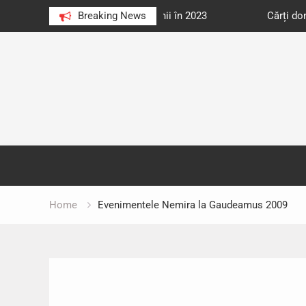
e au citit românii în 2023
Breaking News
Cărți donate pentru unități d
Skip
to
content
Home
Evenimentele Nemira la Gaudeamus 2009