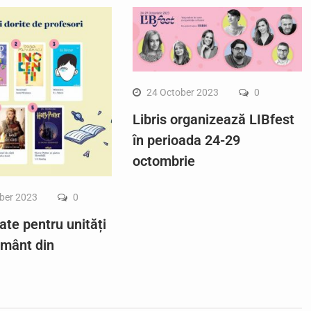
24 October 2023
0
Libris organizează LIBfest
în perioada 24-29
octombrie
ber 2023
0
ate pentru unități
ământ din