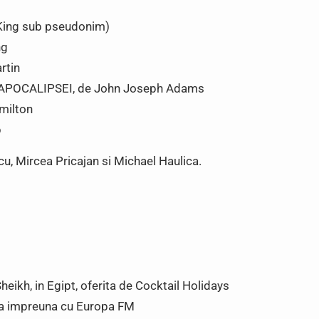
King sub pseudonim)
ng
rtin
APOCALIPSEI, de John Joseph Adams
milton
b
cu, Mircea Pricajan si Michael Haulica.
ikh, in Egipt, oferita de Cocktail Holidays
ta impreuna cu Europa FM