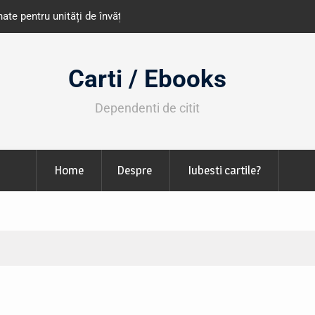
e învățământ din România
Libris organizează LIBfest în perioada 2
octombrie
Carti / Ebooks
Dependenti de citit
Home
Despre
Iubesti cartile?