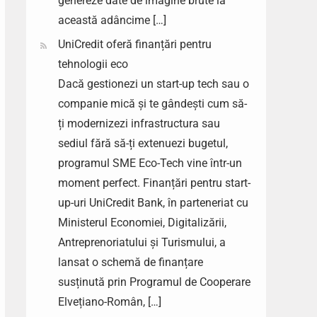
genereze date de imagine brute la
această adâncime […]
UniCredit oferă finanțări pentru
tehnologii eco
Dacă gestionezi un start-up tech sau o
companie mică și te gândești cum să-
ți modernizezi infrastructura sau
sediul fără să-ți extenuezi bugetul,
programul SME Eco-Tech vine într-un
moment perfect. Finanțări pentru start-
up-uri UniCredit Bank, în parteneriat cu
Ministerul Economiei, Digitalizării,
Antreprenoriatului și Turismului, a
lansat o schemă de finanțare
susținută prin Programul de Cooperare
Elvețiano-Român, […]