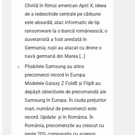
Chirilă în filmul american April X; ideea
de a redeschide centrale pe cărbune
este absurdă; atac informatic de tip
ransomware la o bancă românească; o
suveranistă a fost arestată în
Germania; rușii au atacat cu drone o
navă germană din Marea […]
Pliabilele Samsung au atins
precomenzi record în Europa
Modelele Galaxy Z Fold8 și Flip8 au
depășit obiectivele de precomandă ale
Samsung în Europa. În ciuda prețurilor
mari, numărul de precomenzi este
record. Update: și în România. În
România, precomenzile au crescut cu
peste 20% comparativ cu aceeași