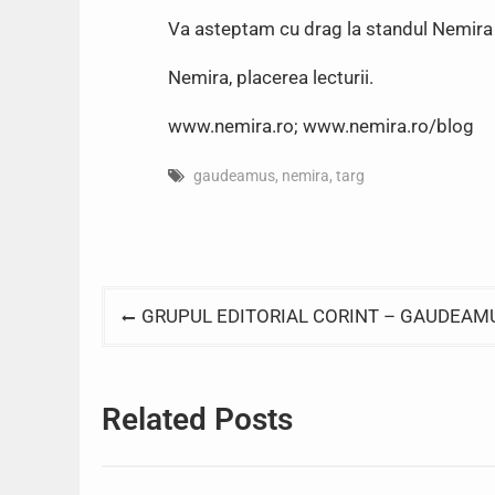
Va asteptam cu drag la standul Nemira 
Nemira, placerea lecturii.
www.nemira.ro; www.nemira.ro/blog
gaudeamus
,
nemira
,
targ
Post
GRUPUL EDITORIAL CORINT – GAUDEAM
navigation
Related Posts