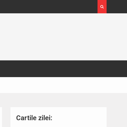
4-29
Expoziția Brâncuși de la Timișoara a atras peste
130.000 de vizitatori
Cartile zilei: