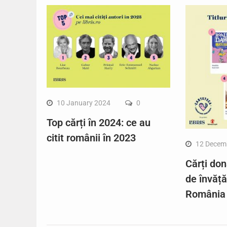
10 January 2024
0
Top cărți în 2024: ce au
citit românii în 2023
12 Decem
Cărți don
de învăț
România