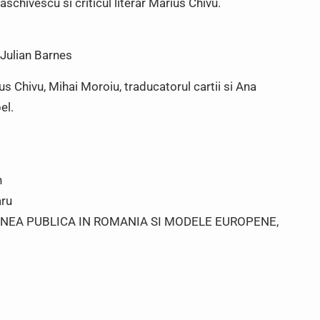
schivescu si criticul literar Marius Chivu.
Julian Barnes
ius Chivu, Mihai Moroiu, traducatorul cartii si Ana
el.
n
aru
IUNEA PUBLICA IN ROMANIA SI MODELE EUROPENE,