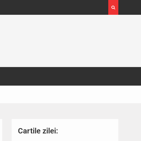
4-29
Expoziția Brâncuși de la Timișoara a atras peste
130.000 de vizitatori
Cartile zilei: