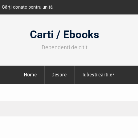
e învățământ din România
Libris organizează LIBfest în perioada 2
octombrie
Carti / Ebooks
Dependenti de citit
Home
Despre
Iubesti cartile?