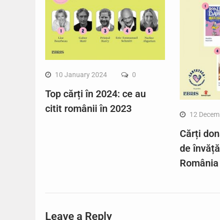
10 January 2024
0
Top cărți în 2024: ce au
citit românii în 2023
12 Decem
Cărți don
de învăț
România
Leave a Reply