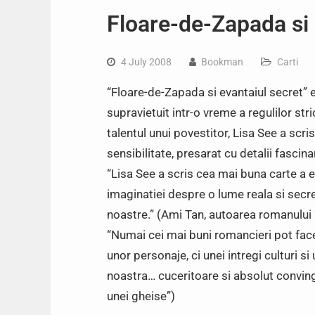
Floare-de-Zapada si 
4 July 2008
Bookman
Carti
“Floare-de-Zapada si evantaiul secret”
supravietuit intr-o vreme a regulilor stric
talentul unui povestitor, Lisa See a scri
sensibilitate, presarat cu detalii fascina
“Lisa See a scris cea mai buna carte a
imaginatiei despre o lume reala si secr
noastre.” (Ami Tan, autoarea romanului
“Numai cei mai buni romancieri pot face
unor personaje, ci unei intregi culturi si 
noastra… cuceritoare si absolut conving
unei gheise”)