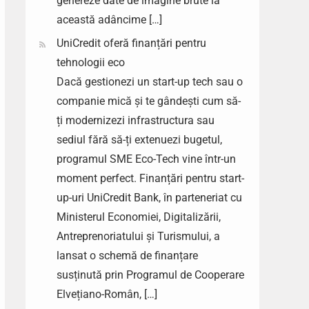
genereze date de imagine brute la
această adâncime […]
UniCredit oferă finanțări pentru
tehnologii eco
Dacă gestionezi un start-up tech sau o
companie mică și te gândești cum să-
ți modernizezi infrastructura sau
sediul fără să-ți extenuezi bugetul,
programul SME Eco-Tech vine într-un
moment perfect. Finanțări pentru start-
up-uri UniCredit Bank, în parteneriat cu
Ministerul Economiei, Digitalizării,
Antreprenoriatului și Turismului, a
lansat o schemă de finanțare
susținută prin Programul de Cooperare
Elvețiano-Român, […]