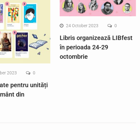
24 October 2023
0
Libris organizează LIBfest
în perioada 24-29
octombrie
ber 2023
0
ate pentru unități
ământ din