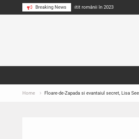
e au citit românii în 2023
Breaking News
Cărți donate pentru unități d
Skip
to
content
Home
Floare-de-Zapada si evantaiul secret, Lisa See