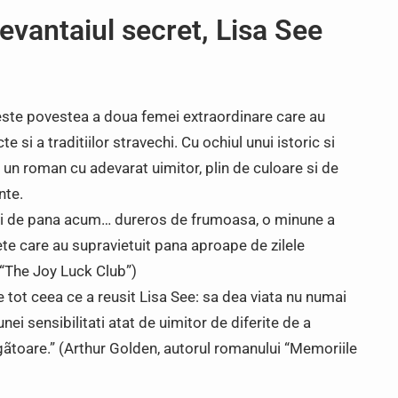
evantaiul secret, Lisa See
 este povestea a doua femei extraordinare care au
te si a traditiilor stravechi. Cu ochiul unui istoric si
s un roman cu adevarat uimitor, plin de culoare si de
nte.
 ei de pana acum… dureros de frumoasa, o minune a
ete care au supravietuit pana aproape de zilele
 “The Joy Luck Club”)
 tot ceea ce a reusit Lisa See: sa dea viata nu numai
unei sensibilitati atat de uimitor de diferite de a
ãtoare.” (Arthur Golden, autorul romanului “Memoriile