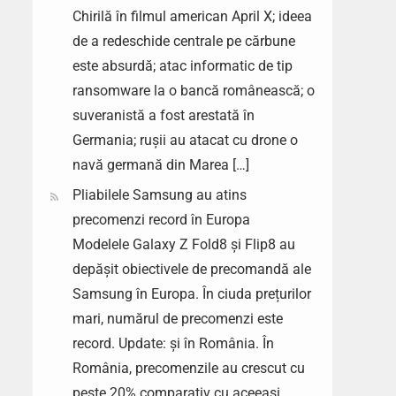
Chirilă în filmul american April X; ideea
de a redeschide centrale pe cărbune
este absurdă; atac informatic de tip
ransomware la o bancă românească; o
suveranistă a fost arestată în
Germania; rușii au atacat cu drone o
navă germană din Marea […]
Pliabilele Samsung au atins
precomenzi record în Europa
Modelele Galaxy Z Fold8 și Flip8 au
depășit obiectivele de precomandă ale
Samsung în Europa. În ciuda prețurilor
mari, numărul de precomenzi este
record. Update: și în România. În
România, precomenzile au crescut cu
peste 20% comparativ cu aceeași