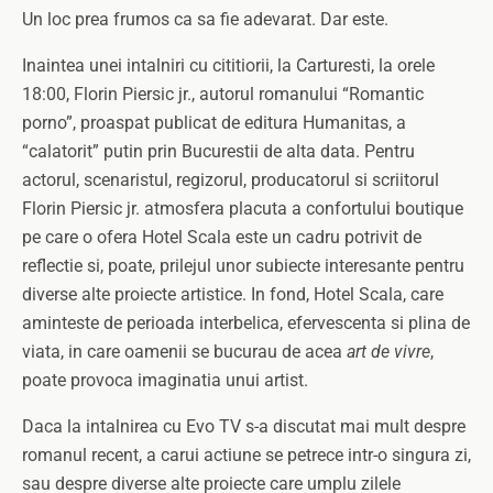
Un loc prea frumos ca sa fie adevarat. Dar este.
Inaintea unei intalniri cu cititiorii, la Carturesti, la orele
18:00, Florin Piersic jr., autorul romanului “Romantic
porno”, proaspat publicat de editura Humanitas, a
“calatorit” putin prin Bucurestii de alta data. Pentru
actorul, scenaristul, regizorul, producatorul si scriitorul
Florin Piersic jr. atmosfera placuta a confortului boutique
pe care o ofera Hotel Scala este un cadru potrivit de
reflectie si, poate, prilejul unor subiecte interesante pentru
diverse alte proiecte artistice. In fond, Hotel Scala, care
aminteste de perioada interbelica, efervescenta si plina de
viata, in care oamenii se bucurau de acea
art de vivre
,
poate provoca imaginatia unui artist.
Daca la intalnirea cu Evo TV s-a discutat mai mult despre
romanul recent, a carui actiune se petrece intr-o singura zi,
sau despre diverse alte proiecte care umplu zilele