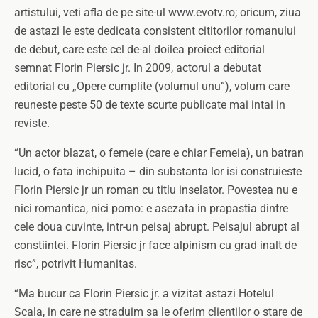
artistului, veti afla de pe site-ul www.evotv.ro; oricum, ziua
de astazi le este dedicata consistent cititorilor romanului
de debut, care este cel de-al doilea proiect editorial
semnat Florin Piersic jr. In 2009, actorul a debutat
editorial cu „Opere cumplite (volumul unu”), volum care
reuneste peste 50 de texte scurte publicate mai intai in
reviste.
“Un actor blazat, o femeie (care e chiar Femeia), un batran
lucid, o fata inchipuita – din substanta lor isi construieste
Florin Piersic jr un roman cu titlu inselator. Povestea nu e
nici romantica, nici porno: e asezata in prapastia dintre
cele doua cuvinte, intr-un peisaj abrupt. Peisajul abrupt al
constiintei. Florin Piersic jr face alpinism cu grad inalt de
risc”, potrivit Humanitas.
“Ma bucur ca Florin Piersic jr. a vizitat astazi Hotelul
Scala, in care ne straduim sa le oferim clientilor o stare de