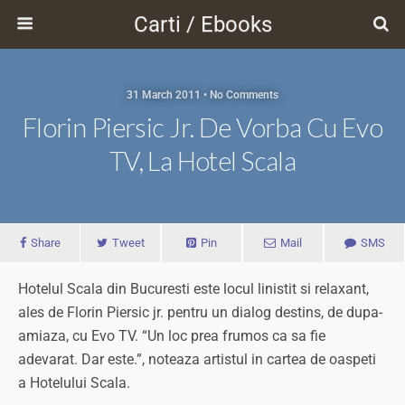
Carti / Ebooks
31 March 2011 • No Comments
Florin Piersic Jr. De Vorba Cu Evo
TV, La Hotel Scala
Share
Tweet
Pin
Mail
SMS
Hotelul Scala din Bucuresti este locul linistit si relaxant,
ales de Florin Piersic jr. pentru un dialog destins, de dupa-
amiaza, cu Evo TV. “Un loc prea frumos ca sa fie
adevarat. Dar este.”, noteaza artistul in cartea de oaspeti
a Hotelului Scala.