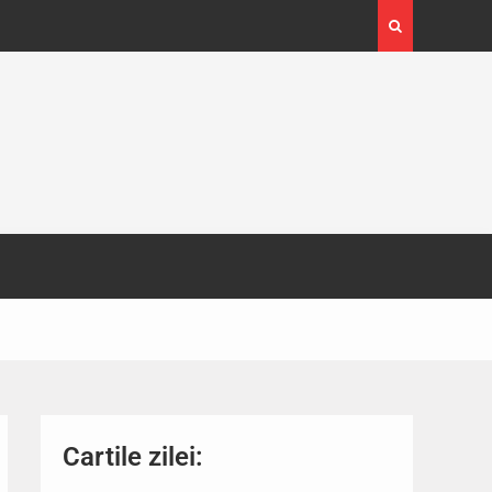
4-29
Expoziția Brâncuși de la Timișoara a atras peste
130.000 de vizitatori
Cartile zilei: