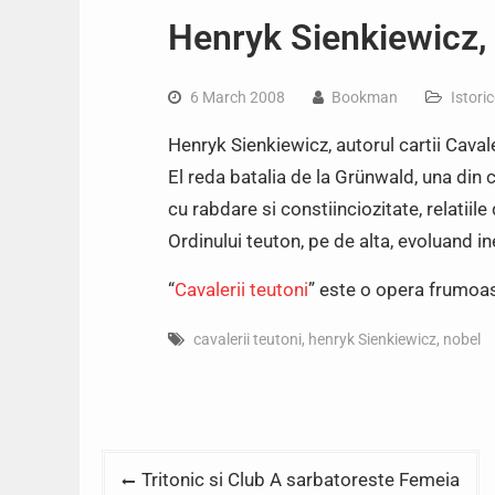
Henryk Sienkiewicz, 
6 March 2008
Bookman
Istori
Henryk Sienkiewicz, autorul cartii Cavale
El reda batalia de la Grünwald, una din c
cu rabdare si constiinciozitate, relatiile 
Ordinului teuton, pe de alta, evoluand i
“
Cavalerii teutoni
” este o opera frumoas
cavalerii teutoni
,
henryk Sienkiewicz
,
nobel
Post
Tritonic si Club A sarbatoreste Femeia