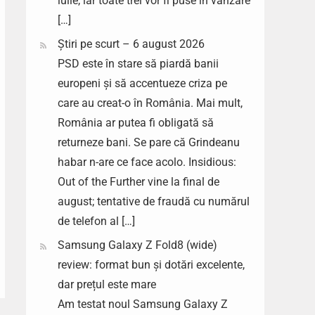
iulie, iar toate trei vor fi puse în vânzare
[…]
Știri pe scurt – 6 august 2026
PSD este în stare să piardă banii
europeni și să accentueze criza pe
care au creat-o în România. Mai mult,
România ar putea fi obligată să
returneze bani. Se pare că Grindeanu
habar n-are ce face acolo. Insidious:
Out of the Further vine la final de
august; tentative de fraudă cu numărul
de telefon al […]
Samsung Galaxy Z Fold8 (wide)
review: format bun și dotări excelente,
dar prețul este mare
Am testat noul Samsung Galaxy Z