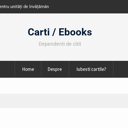
e învățământ din România
Libris organizează LIBfest în perioada 2
octombrie
Carti / Ebooks
Dependenti de citit
Home
Despre
Iubesti cartile?