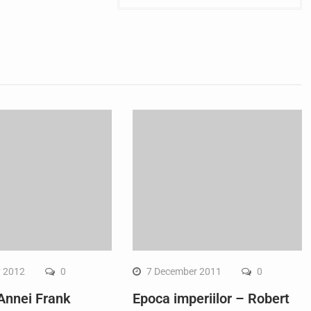
y 2012
0
7 December 2011
0
 Annei Frank
Epoca imperiilor – Robert