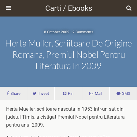
Carti / Ebooks
8 October 2009 • 2 Comments
Herta Muller, Scriitoare De Origine
Romana, Premiul Nobel Pentru
Literatura In 2009
Share
Tweet
Pin
Mail
SMS
Herta Mueller, scriitoare nascuta in 1953 intr-un sat din
judetul Timis, a cistigat Premiul Nobel pentru Literatura
pentru anul 2009.