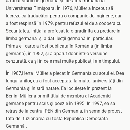
A facut studii de germană şi literatura română la
Universitatea Timişoara. În 1976, Müller a început să
lucreze ca traducător pentru o companie de inginerie, dar
a fost respinsă în 1979, pentru refuzul ei de a coopera cu
Securitatea. Iniţial a profesat la o gradinita cu predare in
limba germana şi a dat lecţii germană in particular.
Prima ei carte a fost publicata în România (în limba
germană), în 1982, şi a apărut doar într-o versiune
cenzurată, ca şi în cele mai multe publicaţii ale timpului.
În 1987,Herta Müller a plecat în Germania cu sotul ei. Dea
lungul anilor, ea a fost acceptata la multe universităţi din
Germania şi în străinătate. Ea locuieşte în prezent la
Berlin. Müller a primit titlul de membru al Academiei
germane pentru scris şi poezie în 1995. În 1997, ea sa
retras de la centrul PEN din Germania, în semn de protest
fata de fuzionarea cu fosta Republică Democrată
Germană .