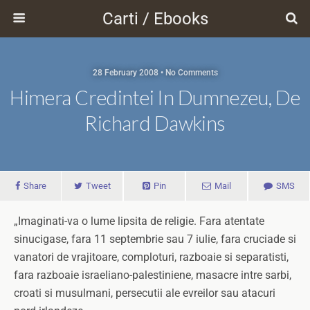
Carti / Ebooks
28 February 2008 • No Comments
Himera Credintei In Dumnezeu, De
Richard Dawkins
Share
Tweet
Pin
Mail
SMS
„Imaginati-va o lume lipsita de religie. Fara atentate
sinucigase, fara 11 septembrie sau 7 iulie, fara cruciade si
vanatori de vrajitoare, comploturi, razboaie si separatisti,
fara razboaie israeliano-palestiniene, masacre intre sarbi,
croati si musulmani, persecutii ale evreilor sau atacuri