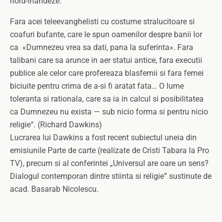
nord-irlandeze.
Fara acei teleevanghelisti cu costume stralucitoare si
coafuri bufante, care le spun oamenilor despre banii lor
ca «Dumnezeu vrea sa dati, pana la suferinta». Fara
talibani care sa arunce in aer statui antice, fara executii
publice ale celor care profereaza blasfemii si fara femei
biciuite pentru crima de a-si fi aratat fata… O lume
toleranta si rationala, care sa ia in calcul si posibilitatea
ca Dumnezeu nu exista — sub nicio forma si pentru nicio
religie“. (Richard Dawkins)
Lucrarea lui Dawkins a fost recent subiectul uneia din
emisiunile Parte de carte (realizate de Cristi Tabara la Pro
TV), precum si al conferintei „Universul are oare un sens?
Dialogul contemporan dintre stiinta si religie” sustinute de
acad. Basarab Nicolescu.