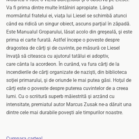
Va fi prima dintre multe întâlniri apropiate. Lângă
mormântul fratelui ei, viaţa lui Liesel se schimbă atunci
când ea ridică un singur obiect, ascuns parţial în zăpadă.
Este Manualul Groparului, lăsat acolo din greşeală, şi este
prima ei carte furată.
Astfel începe o poveste despre
dragostea de cărţi şi de cuvinte, pe măsură ce Liesel
învaţă să citeasca cu ajutorul tatălui ei adoptiv,
care cânta la acordeon. În curând, va fura cărţi de la
incendierile de cărţi organizate de nazişti, din biblioteca
soţiei primarului, şi de oriunde le mai putea găsi. Hoţul de
cărţi este o poveste despre puterea cuvintelor de a creea
lumi. Cu o scriitură superb măiestrită şi arzând cu
intensitate, premiatul autor Marcus Zusak ne-a dăruit una
dintre cele mai durabile poveşti ale timpurilor noastre.
Cumpara cartea!