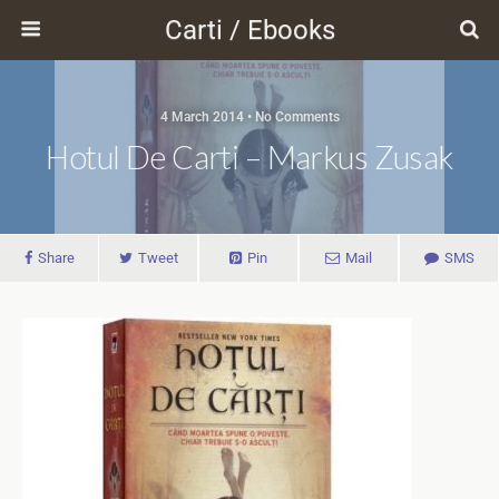
Carti / Ebooks
4 March 2014 • No Comments
Hotul De Carti – Markus Zusak
Share
Tweet
Pin
Mail
SMS