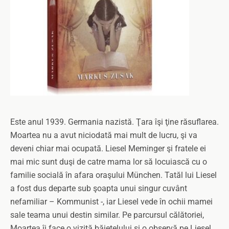
Este anul 1939. Germania nazistă. Ţara îşi ţine răsuflarea.
Moartea nu a avut niciodată mai mult de lucru, şi va
deveni chiar mai ocupată. Liesel Meminger şi fratele ei
mai mic sunt duşi de catre mama lor să locuiască cu o
familie socială în afara oraşului München. Tatăl lui Liesel
a fost dus departe sub şoapta unui singur cuvânt
nefamiliar – Kommunist -, iar Liesel vede în ochii mamei
sale teama unui destin similar. Pe parcursul călătoriei,
Moartea îi face o vizită băieţelului şi o observă pe Liesel.