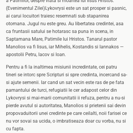
a Patimilor, despre viata si moartea lui Iisus Hristos.
(Evenimentul Zilei)
Lykovrysi este un sat prosper si pasnic,
ai carui locuitori traiesc resemnati sub stapanirea
otomana. Jugul nu este greu. Au libertatea credintei, asa
ca fruntasii satului se hotarasc sa puna in scena, in
Saptamana Mare, Patimile lui Hristos. Tanarul pastor
Manolios va fi Iisus, iar Mihelis, Kostandis si Iannakos —
apostolii Petru, Iacov si Ioan.
Pentru a fi la inaltimea misiunii incredintate, cei patru
tineri se intorc spre Scripturi si spre credinta, incercand sa-
si ajute semenii. Iar cand un sat vecin este ras de pe fata
pamantului de turci, refugiatii le cer adapost celor din
Lykovrysi si mai-marii comunitatii ii refuza, pentru a nu-si
pierde avutul si autoritatea, Manolios si prietenii sai devin
propovaduitorii unei credinte pe care ceilalti, noii farisei ce
nu vor sovai sa ucida, o imbratiseaza doar cu vorba, nu si
cu fapta.