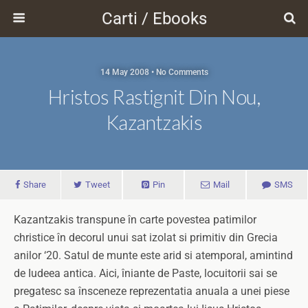
Carti / Ebooks
14 May 2008 • No Comments
Hristos Rastignit Din Nou,
Kazantzakis
Share
Tweet
Pin
Mail
SMS
Kazantzakis transpune în carte povestea patimilor
christice în decorul unui sat izolat si primitiv din Grecia
anilor ‘20. Satul de munte este arid si atemporal, amintind
de Iudeea antica. Aici, îniante de Paste, locuitorii sai se
pregatesc sa însceneze reprezentatia anuala a unei piese