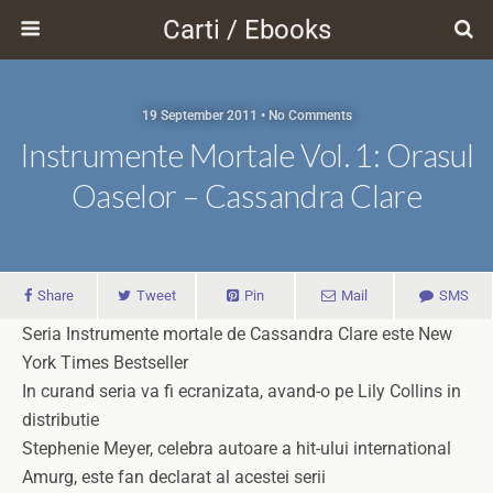
Carti / Ebooks
19 September 2011 • No Comments
Instrumente Mortale Vol. 1: Orasul
Oaselor – Cassandra Clare
Share
Tweet
Pin
Mail
SMS
Seria Instrumente mortale de Cassandra Clare este New
York Times Bestseller
In curand seria va fi ecranizata, avand-o pe Lily Collins in
distributie
Stephenie Meyer, celebra autoare a hit-ului international
Amurg, este fan declarat al acestei serii