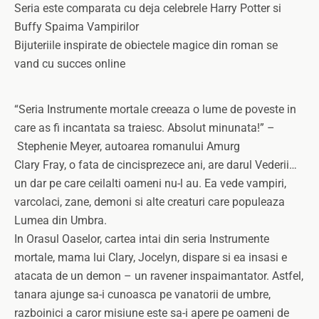
Seria este comparata cu deja celebrele Harry Potter si
Buffy Spaima Vampirilor
Bijuteriile inspirate de obiectele magice din roman se
vand cu succes online
“Seria Instrumente mortale creeaza o lume de poveste in
care as fi incantata sa traiesc. Absolut minunata!” –
Stephenie Meyer, autoarea romanului Amurg
Clary Fray, o fata de cincisprezece ani, are darul Vederii…
un dar pe care ceilalti oameni nu-l au. Ea vede vampiri,
varcolaci, zane, demoni si alte creaturi care populeaza
Lumea din Umbra.
In Orasul Oaselor, cartea intai din seria Instrumente
mortale, mama lui Clary, Jocelyn, dispare si ea insasi e
atacata de un demon – un ravener inspaimantator. Astfel,
tanara ajunge sa-i cunoasca pe vanatorii de umbre,
razboinici a caror misiune este sa-i apere pe oameni de