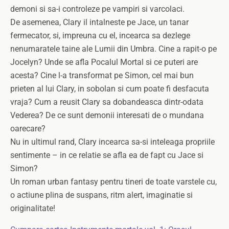
demoni si sa-i controleze pe vampiri si varcolaci.
De asemenea, Clary il intalneste pe Jace, un tanar
fermecator, si, impreuna cu el, incearca sa dezlege
nenumaratele taine ale Lumii din Umbra. Cine a rapit-o pe
Jocelyn? Unde se afla Pocalul Mortal si ce puteri are
acesta? Cine l-a transformat pe Simon, cel mai bun
prieten al lui Clary, in sobolan si cum poate fi desfacuta
vraja? Cum a reusit Clary sa dobandeasca dintr-odata
Vederea? De ce sunt demonii interesati de o mundana
oarecare?
Nu in ultimul rand, Clary incearca sa-si inteleaga propriile
sentimente – in ce relatie se afla ea de fapt cu Jace si
Simon?
Un roman urban fantasy pentru tineri de toate varstele cu,
o actiune plina de suspans, ritm alert, imaginatie si
originalitate!