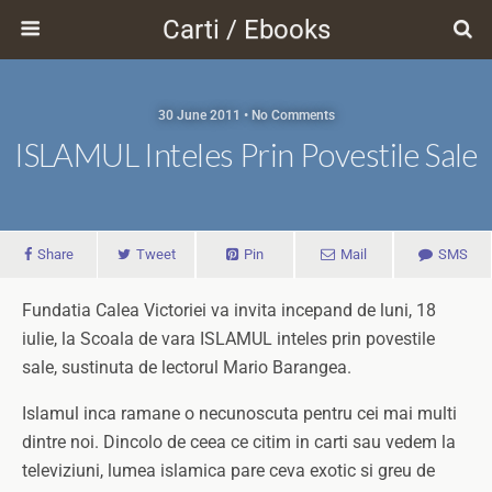
Carti / Ebooks
30 June 2011 • No Comments
ISLAMUL Inteles Prin Povestile Sale
Share
Tweet
Pin
Mail
SMS
Fundatia Calea Victoriei va invita incepand de luni, 18
iulie, la Scoala de vara ISLAMUL inteles prin povestile
sale, sustinuta de lectorul Mario Barangea.
Islamul inca ramane o necunoscuta pentru cei mai multi
dintre noi. Dincolo de ceea ce citim in carti sau vedem la
televiziuni, lumea islamica pare ceva exotic si greu de