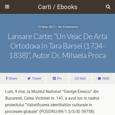
Carti / Ebooks
10 May 2011 • No Comments
Lansare Carte; ”Un Veac De Arta
Ortodoxa In Tara Barsei (1734-
1838)”, Autor Dr. Mihaela Proca
Share
Tweet
Pin
Mail
SMS
Luni, 9 mai, la Muzeul National “George Enescu” din
Bucuresti, Calea Victoriei nr. 141, a avut loc in cadrul
proiectului “Valorificarea identitatilor culturale in
procesele globale” (POSDRU/89/1.5/S/ID 59758)