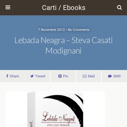
Carti / Ebooks
7 November 2012 • No Comments
Lebada Neagra – Steva Casati
Modignani
Share
Tweet
Pin
Mail
SMS