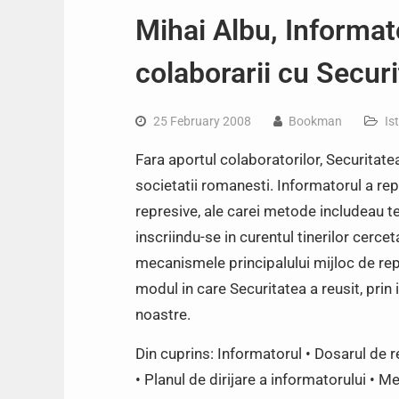
Mihai Albu, Informat
colaborarii cu Secur
25 February 2008
Bookman
Is
Fara aportul colaboratorilor, Securitatea
societatii romanesti. Informatorul a rep
represive, ale carei metode includeau teh
inscriindu-se in curentul tinerilor cerce
mecanismele principalului mijloc de rep
modul in care Securitatea a reusit, prin 
noastre.
Din cuprins: Informatorul • Dosarul de r
• Planul de dirijare a informatorului • Met