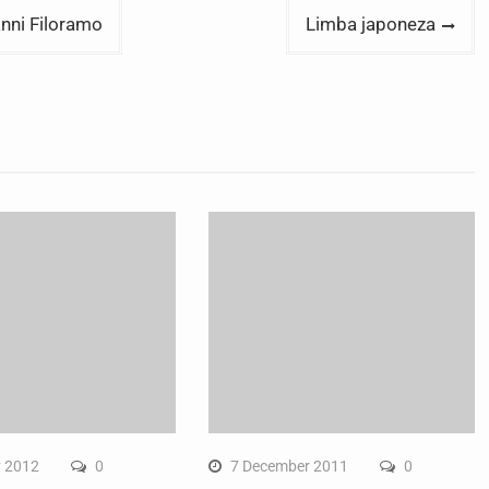
ovanni Filoramo
Limba japoneza
y 2012
0
7 December 2011
0