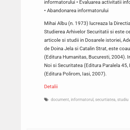
informatorului • Evaluarea activitatii 
• Abandonarea informatorului
Mihai Albu (n. 1973) lucreaza la Directia
Studierea Arhivelor Securitatii si este 
articole si studii in Dosarele istoriei, Ad
de Doina Jela si Catalin Strat, este co
(Editura Humanitas, Bucuresti, 2004). 
Noi si Securitatea (Editura Paralela 45, 
(Editura Polirom, Iasi, 2007).
Detalii
document
,
informatorul
,
securtiatea
,
studiu