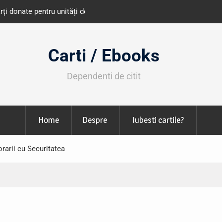
e învățământ din România
Libris organizează LIBfest în perioada 2
octombrie
Carti / Ebooks
Dependenti de citit
Home
Despre
Iubesti cartile?
rarii cu Securitatea