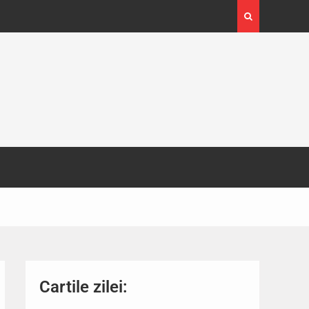
4-29
Expoziția Brâncuși de la Timișoara a atras peste
130.000 de vizitatori
Cartile zilei: