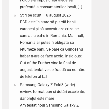
Fold8 s-a impus drept alegerea
preferată a consumatorilor locali, […]
Știri pe scurt – 6 august 2026
PSD este în stare să piardă banii
europeni și să accentueze criza pe
care au creat-o în România. Mai mult,
România ar putea fi obligată să
returneze bani. Se pare că Grindeanu
habar n-are ce face acolo. Insidious:
Out of the Further vine la final de
august; tentative de fraudă cu numărul
de telefon al […]
Samsung Galaxy Z Fold8 (wide)
review: format bun și dotări excelente,
dar prețul este mare
Am testat noul Samsung Galaxy Z