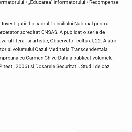
informatorului • „Educarea” informatorului • Recompense
 Investigatii din cadrul Consiliului National pentru
cercetator acreditat CNSAS. A publicat o serie de
evarul literar si artistic, Observator cultural, 22. Alaturi
autor al volumului Cazul Meditatia Transcendentala
Impreuna cu Carmen Chivu-Duta a publicat volumele:
Pitesti, 2006) si Dosarele Securitatii. Studii de caz