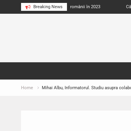
e au citit românii în 2023
Breaking News
Cărți donate pentru unități d
Skip
to
content
Home
Mihai Albu, Informatorul. Studiu asupra colabo