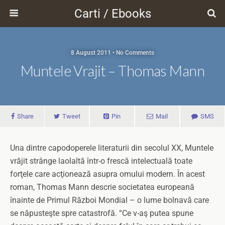
Carti / Ebooks
8 August 2011 • No Comments
Muntele Vrajit – Thomas Mann
Share
Tweet
Pin
Mail
SMS
Una dintre capodoperele literaturii din secolul XX, Muntele
vrăjit strânge laolaltă într-o frescă intelectuală toate
forţele care acţionează asupra omului modern. În acest
roman, Thomas Mann descrie societatea europeană
înainte de Primul Război Mondial – o lume bolnavă care
se năpusteşte spre catastrofă. “Ce v-aş putea spune