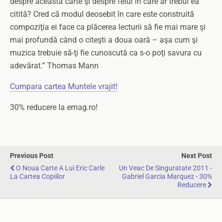
despre această carte şi despre felul în care ar trebui ea
citită? Cred că modul deosebit în care este construită
compoziţia ei face ca plăcerea lecturii să fie mai mare şi
mai profundă când o citeşti a doua oară – aşa cum şi
muzica trebuie să-ţi fie cunoscută ca s-o poţi savura cu
adevărat.” Thomas Mann
Cumpara cartea Muntele vrajit!
30% reducere la emag.ro!
Previous Post
Next Post
O Noua Carte A Lui Eric Carle
Un Veac De Singuratate 2011 -
La Cartea Copiilor
Gabriel Garcia Marquez - 30%
Reducere