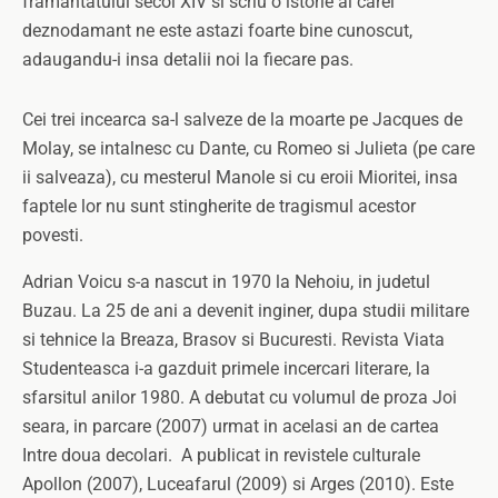
framantatului secol XIV si scriu o istorie al carei
deznodamant ne este astazi foarte bine cunoscut,
adaugandu-i insa detalii noi la fiecare pas.
Cei trei incearca sa-l salveze de la moarte pe Jacques de
Molay, se intalnesc cu Dante, cu Romeo si Julieta (pe care
ii salveaza), cu mesterul Manole si cu eroii Mioritei, insa
faptele lor nu sunt stingherite de tragismul acestor
povesti.
Adrian Voicu s-a nascut in 1970 la Nehoiu, in judetul
Buzau. La 25 de ani a devenit inginer, dupa studii militare
si tehnice la Breaza, Brasov si Bucuresti. Revista Viata
Studenteasca i-a gazduit primele incercari literare, la
sfarsitul anilor 1980. A debutat cu volumul de proza Joi
seara, in parcare (2007) urmat in acelasi an de cartea
Intre doua decolari. A publicat in revistele culturale
Apollon (2007), Luceafarul (2009) si Arges (2010). Este