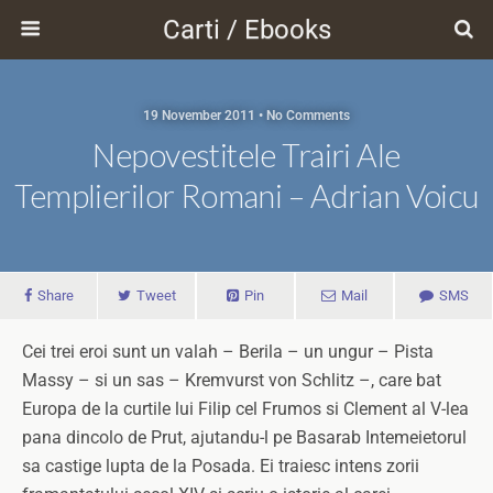
Carti / Ebooks
19 November 2011 • No Comments
Nepovestitele Trairi Ale
Templierilor Romani – Adrian Voicu
Share
Tweet
Pin
Mail
SMS
Cei trei eroi sunt un valah – Berila – un ungur – Pista
Massy – si un sas – Kremvurst von Schlitz –, care bat
Europa de la curtile lui Filip cel Frumos si Clement al V-lea
pana dincolo de Prut, ajutandu-l pe Basarab Intemeietorul
sa castige lupta de la Posada. Ei traiesc intens zorii