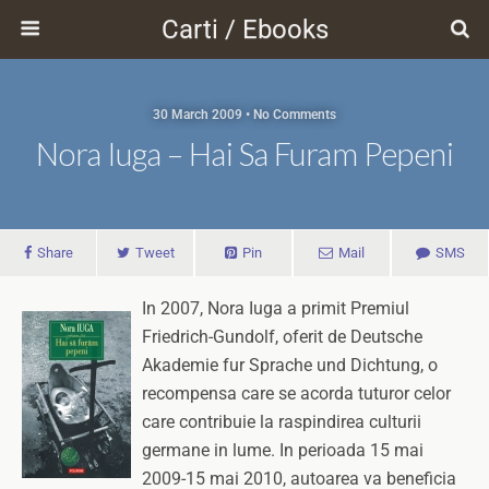
Carti / Ebooks
30 March 2009 • No Comments
Nora Iuga – Hai Sa Furam Pepeni
Share
Tweet
Pin
Mail
SMS
In 2007, Nora Iuga a primit Premiul
Friedrich-Gundolf, oferit de Deutsche
Akademie fur Sprache und Dichtung, o
recompensa care se acorda tuturor celor
care contribuie la raspindirea culturii
germane in lume. In perioada 15 mai
2009-15 mai 2010, autoarea va beneficia