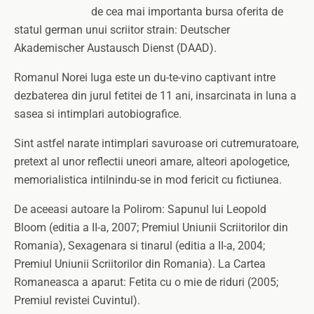
de cea mai importanta bursa oferita de
statul german unui scriitor strain: Deutscher
Akademischer Austausch Dienst (DAAD).
Romanul Norei Iuga este un du-te-vino captivant intre
dezbaterea din jurul fetitei de 11 ani, insarcinata in luna a
sasea si intimplari autobiografice.
Sint astfel narate intimplari savuroase ori cutremuratoare,
pretext al unor reflectii uneori amare, alteori apologetice,
memorialistica intilnindu-se in mod fericit cu fictiunea.
De aceeasi autoare la Polirom: Sapunul lui Leopold
Bloom (editia a II-a, 2007; Premiul Uniunii Scriitorilor din
Romania), Sexagenara si tinarul (editia a II-a, 2004;
Premiul Uniunii Scriitorilor din Romania). La Cartea
Romaneasca a aparut: Fetita cu o mie de riduri (2005;
Premiul revistei Cuvintul).