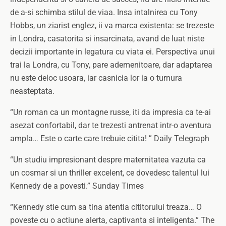
de a-si schimba stilul de viaa. Insa intalnirea cu Tony
Hobbs, un ziarist englez, ii va marca existenta: se trezeste
in Londra, casatorita si insarcinata, avand de luat niste
decizii importante in legatura cu viata ei. Perspectiva unui
trai la Londra, cu Tony, pare ademenitoare, dar adaptarea
nu este deloc usoara, iar casnicia lor ia o turnura
neasteptata.
“Un roman ca un montagne russe, iti da impresia ca te-ai
asezat confortabil, dar te trezesti antrenat intr-o aventura
ampla… Este o carte care trebuie citita! ” Daily Telegraph
“Un studiu impresionant despre maternitatea vazuta ca
un cosmar si un thriller excelent, ce dovedesc talentul lui
Kennedy de a povesti.” Sunday Times
“Kennedy stie cum sa tina atentia cititorului treaza… O
poveste cu o actiune alerta, captivanta si inteligenta.” The