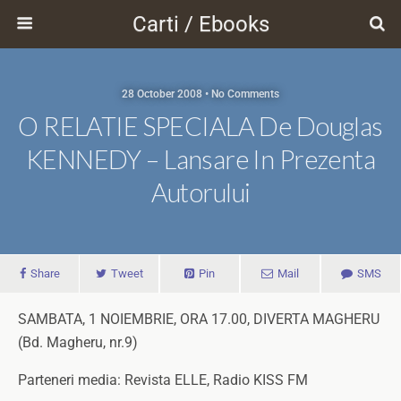
Carti / Ebooks
28 October 2008 • No Comments
O RELATIE SPECIALA De Douglas
KENNEDY – Lansare In Prezenta
Autorului
Share
Tweet
Pin
Mail
SMS
SAMBATA, 1 NOIEMBRIE, ORA 17.00, DIVERTA MAGHERU
(Bd. Magheru, nr.9)
Parteneri media: Revista ELLE, Radio KISS FM