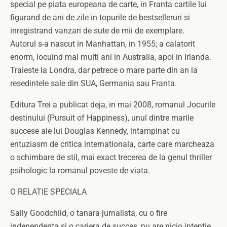
special pe piata europeana de carte, in Franta cartile lui
figurand de ani de zile in topurile de bestselleruri si
inregistrand vanzari de sute de mii de exemplare.
Autorul s-a nascut in Manhattan, in 1955; a calatorit
enorm, locuind mai multi ani in Australia, apoi in Irlanda.
Traieste la Londra, dar petrece o mare parte din an la
resedintele sale din SUA, Germania sau Franta.
Editura Trei a publicat deja, in mai 2008, romanul Jocurile
destinului (Pursuit of Happiness), unul dintre marile
succese ale lui Douglas Kennedy, intampinat cu
entuziasm de critica internationala, carte care marcheaza
o schimbare de stil, mai exact trecerea de la genul thriller
psihologic la romanul poveste de viata.
O RELATIE SPECIALA
Sally Goodchild, o tanara jurnalista, cu o fire
independenta si o cariera de succes, nu are nicio intentie