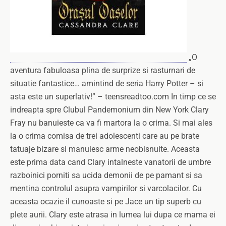
„O
aventura fabuloasa plina de surprize si rasturnari de
situatie fantastice… amintind de seria Harry Potter – si
asta este un superlativ!” – teensreadtoo.com In timp ce se
indreapta spre Clubul Pandemonium din New York Clary
Fray nu banuieste ca va fi martora la o crima. Si mai ales
la o crima comisa de trei adolescenti care au pe brate
tatuaje bizare si manuiesc arme neobisnuite. Aceasta
este prima data cand Clary intalneste vanatorii de umbre
razboinici porniti sa ucida demonii de pe pamant si sa
mentina controlul asupra vampirilor si varcolacilor. Cu
aceasta ocazie il cunoaste si pe Jace un tip superb cu
plete aurii. Clary este atrasa in lumea lui dupa ce mama ei