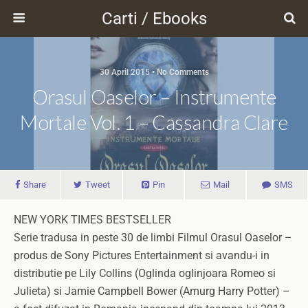
Carti / Ebooks
30 April 2015 • No Comments
Orasul Oaselor – Instrumente
Mortale Vol. 1 – Cassandra Clare
Share
Tweet
Pin
Mail
SMS
NEW YORK TIMES BESTSELLER
Serie tradusa in peste 30 de limbi Filmul Orasul Oaselor –
produs de Sony Pictures Entertainment si avandu-i in
distributie pe Lily Collins (Oglinda oglinjoara Romeo si
Julieta) si Jamie Campbell Bower (Amurg Harry Potter) –