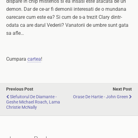
dispare in chip misterios si ea insasi este atacata de un
demon. Dar de ce-ar fi demonii interesati de o mundana
oarecare cum este ea? Si cum de s-a trezit Clary dintr-
odata ca are darul Vederii? Vanatorii de umbre sunt gata
sa afle…
Cumpara
cartea
!
Previous Post
Next Post
Slefuitorul De Diamante -
Orase De Hartie - John Green
Geshe Michael Roach, Lama
Christie McNally