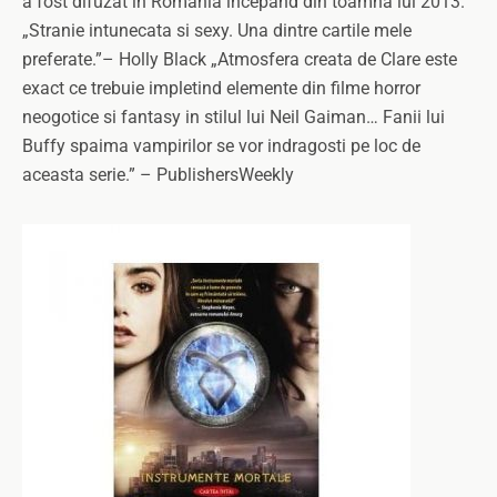
a fost difuzat in Romania incepand din toamna lui 2013.
„Stranie intunecata si sexy. Una dintre cartile mele
preferate.”– Holly Black „Atmosfera creata de Clare este
exact ce trebuie impletind elemente din filme horror
neogotice si fantasy in stilul lui Neil Gaiman… Fanii lui
Buffy spaima vampirilor se vor indragosti pe loc de
aceasta serie.” – PublishersWeekly