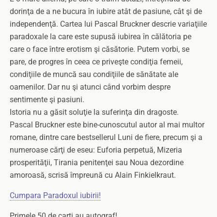
dorinţa de a ne bucura în iubire atât de pasiune, cât şi de
indepen­denţă. Cartea lui Pascal Bruckner descrie variaţiile
paradoxale la care este supusă iubirea în călătoria pe
care o face între erotism şi căsătorie. Putem vorbi, se
pare, de progres în ceea ce priveşte condiţia femeii,
condiţiile de muncă sau condiţiile de sănătate ale
oamenilor. Dar nu şi atunci când vorbim despre
sentimente şi pasiuni.
Istoria nu a găsit soluţie la suferinţa din dragoste.
Pascal Bruckner este bine-cunoscutul autor al mai multor
romane, dintre care bestsellerul Luni de fiere, precum şi a
numeroase cărţi de eseu: Euforia perpetuă, Mizeria
prosperităţii, Tirania penitenţei sau Noua dezordine
amoroasă, scrisă împreună cu Alain Finkielkraut.
Cumpara Paradoxul iubirii!
Primele 50 de carti au autograf!