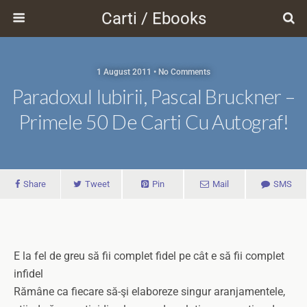
Carti / Ebooks
1 August 2011 • No Comments
Paradoxul Iubirii, Pascal Bruckner –
Primele 50 De Carti Cu Autograf!
Share
Tweet
Pin
Mail
SMS
E la fel de greu să fii complet fidel pe cât e să fii complet
infidel
Rămâne ca fiecare să-şi elaboreze singur aranjamentele,