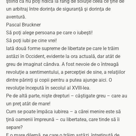
ştiind că nu poţi ridica la rang de soluţie ceea ce ţine de
un arbitraj între dorinţa de siguranţă şi dorinţa de
aventură.
Pascal Bruckner
Să poţi alege persoana pe care o iubeşti!
Să poţi iubi pe cine vrei!
Iată două forme supreme de liber­tate pe care le trăim
astăzi în Occident, evidente la ora actuală, dar atât de
greu de imaginat cândva. A fost nevoie de o întrea­gă
revoluţie a sentimentului, a percepţiei de sine, a relaţiilor
dintre părinţi şi copii pentru a putea ajunge aici. O
revoluţie începută în secolul al XVIII-lea.
Pe de altă parte, nişte drepturi – câş­tigate greu – care au
un preţ atât de mare!
Cum se poate împăca iubirea – a cărei menire este să
ţină oamenii împreu­nă – cu libertatea, care tinde să îi
separe?
E o mare dilemă, pe care o trăim as­tăzi, întreţinută de