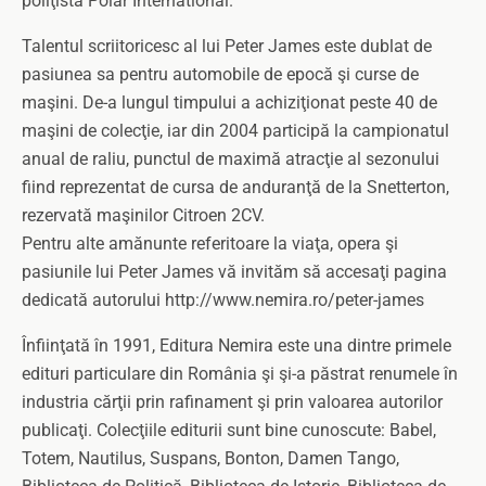
poliţistă Polar International.
Talentul scriitoricesc al lui Peter James este dublat de
pasiunea sa pentru automobile de epocă şi curse de
maşini. De-a lungul timpului a achiziţionat peste 40 de
maşini de colecţie, iar din 2004 participă la campionatul
anual de raliu, punctul de maximă atracţie al sezonului
fiind reprezentat de cursa de anduranţă de la Snetterton,
rezervată maşinilor Citroen 2CV.
Pentru alte amănunte referitoare la viaţa, opera şi
pasiunile lui Peter James vă invităm să accesaţi pagina
dedicată autorului http://www.nemira.ro/peter-james
Înfiinţată în 1991, Editura Nemira este una dintre primele
edituri particulare din România şi şi-a păstrat renumele în
industria cărţii prin rafinament şi prin valoarea autorilor
publicaţi. Colecţiile editurii sunt bine cunoscute: Babel,
Totem, Nautilus, Suspans, Bonton, Damen Tango,