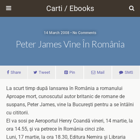
Carti / Ebooks
14 March 2008 • No Comments
Peter James Vine În România
Share
Tweet
Pin
Mail
SMS
La scurt timp după lansarea în România a romanului
Aproape mort, cunoscutul autor britanic de romane de
suspans, Peter James, vine la Bucureşti pentru a se întâlni
cu cititorii.
El va sosi pe Aeroportul Henry Coandă vineri, 14 martie, la
ora 14.55, şi va petrece în România cinci zile.
Luni, 17 martie, la ora 18.30, Editura Nemira şi Libraria