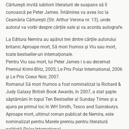
Cărtureşti invită iubitorii literaturii de suspans să îl
cunoască pe Peter James. Întâlnirea va avea loc la
Ceainăria Cărtureşti (Str. Arthur Verona nr. 13), unde
autorul va vorbi despre cărţile sale şi va acorda autografe.
La Editura Nemira au apărut trei dintre cărţile autorului
britanic Aproape mort, Să mori frumos şi Viu sau mort,
toate bestseller-uri internaţionale.
Pentru Viu sau mort, lui Peter James i s-au decernat
Premiul Krimi-Blitz, 2005; Le Prix Polar International, 2006
şi Le Prix Coeur Noir, 2007.
Romanul Să mori frumos a fost nominalizat la Richard &
Judy Galaxy British Book Awards, în 2007, a stat şapte
săptămâni în topul Ten Bestseller al Sunday Times şi a
ajuns pe primul loc în WH Smith, Tesco and Sainsburys.
Aproape mort, ultimul roman publicat de Nemira, este
nominalizat pentru Marele premiu pentru literatură