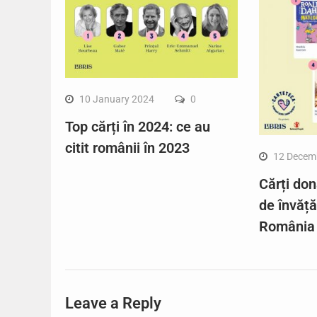
10 January 2024
0
Top cărți în 2024: ce au
citit românii în 2023
12 Decem
Cărți don
de învăț
România
Leave a Reply