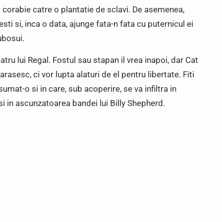
 o corabie catre o plantatie de sclavi. De asemenea,
ti si, inca o data, ajunge fata-n fata cu puternicul ei
ubosui.
atru lui Regal. Fostul sau stapan il vrea inapoi, dar Cat
arasesc, ci vor lupta alaturi de el pentru libertate. Fiti
umat-o si in care, sub acoperire, se va infiltra in
si in ascunzatoarea bandei lui Billy Shepherd.