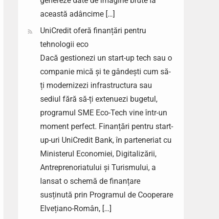
genereze date de imagine brute la
această adâncime […]
UniCredit oferă finanțări pentru
tehnologii eco
Dacă gestionezi un start-up tech sau o
companie mică și te gândești cum să-
ți modernizezi infrastructura sau
sediul fără să-ți extenuezi bugetul,
programul SME Eco-Tech vine într-un
moment perfect. Finanțări pentru start-
up-uri UniCredit Bank, în parteneriat cu
Ministerul Economiei, Digitalizării,
Antreprenoriatului și Turismului, a
lansat o schemă de finanțare
susținută prin Programul de Cooperare
Elvețiano-Român, […]