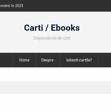
e învățământ din România
Libris organizează LIBfest în perioada 2
octombrie
Carti / Ebooks
Dependenti de citit
Home
Despre
Iubesti cartile?