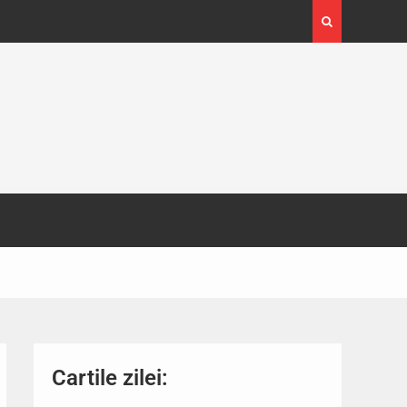
4-29
Expoziția Brâncuși de la Timișoara a atras peste
130.000 de vizitatori
Cartile zilei: