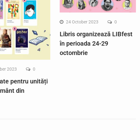
24 October 2023
0
Libris organizează LIBfest
în perioada 24-29
octombrie
ber 2023
0
ate pentru unități
ământ din