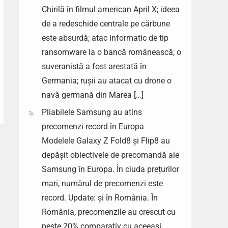
Chirilă în filmul american April X; ideea
de a redeschide centrale pe cărbune
este absurdă; atac informatic de tip
ransomware la o bancă românească; o
suveranistă a fost arestată în
Germania; rușii au atacat cu drone o
navă germană din Marea […]
Pliabilele Samsung au atins
precomenzi record în Europa
Modelele Galaxy Z Fold8 și Flip8 au
depășit obiectivele de precomandă ale
Samsung în Europa. În ciuda prețurilor
mari, numărul de precomenzi este
record. Update: și în România. În
România, precomenzile au crescut cu
peste 20% comparativ cu aceeași