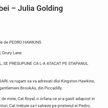
ei – Julia Golding
mele de PEDRO HAWKINS
, Drury Lane.
YAL, SE PRESUPUNE CA L-A ATACAT PE STAPANUL
GARI, va rugam sa va adresati dlui Kingston Hawkins,
gentlemeni BrookAs, din Piccadilly.
 de mine, Cat Royal, o orfana ce si-a gasit adapost in
uri, Cat trebuie sa-l salveze pe prietenul ei Pedro,