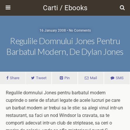
Carti / Ebooks
16 January 2008 • No Comments
Regulile Domnului Jones Pentru
Barbatul Modern, De Dylan Jones
Share
Tweet
Pin
Mail
SMS
Regulile domnului Jones pentru barbatul modern
cuprinde o serie de sfaturi legate de acele lucruri pe care
un barbat modern ar trebui sa le stie: sa alegi vinul intr-un
restaurant, sa faci un nod Windsor la cravata, sa te
comporti adecvat intr-un club de striptease, sa ceri o