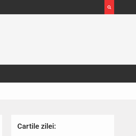
4-29
Expoziția Brâncuși de la Timișoara a atras peste
130.000 de vizitatori
Cartile zilei: