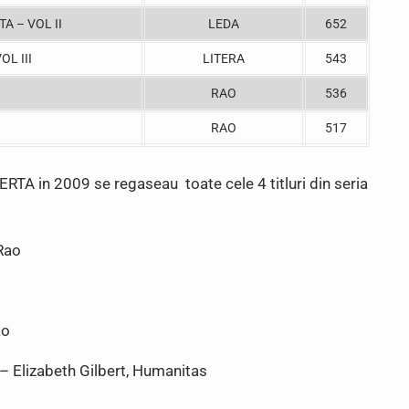
A – VOL II
LEDA
652
OL III
LITERA
543
RAO
536
RAO
517
VERTA in 2009 se regaseau toate cele 4 titluri din seria
Rao
ao
izabeth Gilbert, Humanitas