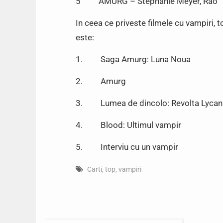
5 AMURG – Stephanie Meyer, Rao
In ceea ce priveste filmele cu vampiri, 
este:
1. Saga Amurg: Luna Noua
2. Amurg
3. Lumea de dincolo: Revolta Lycani
4. Blood: Ultimul vampir
5. Interviu cu un vampir
Carti
,
top
,
vampiri