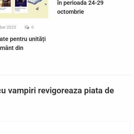
în perioada 24-29
octombrie
ber 2023
0
ate pentru unități
ământ din
 vampiri revigoreaza piata de