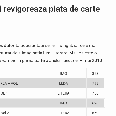
 revigoreaza piata de carte
 datorita popularitatii seriei Twilight, iar cele mai
turat deja imaginatia lumii literare. Mai jos este o
 vampiri in prima parte a anului, ianuarie – mai 2010:
RAO
853
REA – VOL I
LEDA
793
VOL 1
LITERA
756
RAO
698
vol 2
LITERA
669