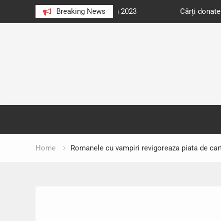
e au citit românii în 2023
Breaking News
Cărți donate pentru unități d
Skip
to
content
Home
Romanele cu vampiri revigoreaza piata de car