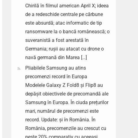
Chirilă în filmul american April X; ideea
de a redeschide centrale pe cărbune
este absurdă; atac informatic de tip
ransomware la o bancă românească; o
suveranistă a fost arestată în
Germania; rușii au atacat cu drone o
navă germană din Marea […]
Pliabilele Samsung au atins
precomenzi record în Europa
Modelele Galaxy Z Fold8 și Flip8 au
depășit obiectivele de precomandă ale
Samsung în Europa. În ciuda prețurilor
mari, numărul de precomenzi este
record. Update: și în România. În
România, precomenzile au crescut cu
peste 20% comparativ cu aceeași