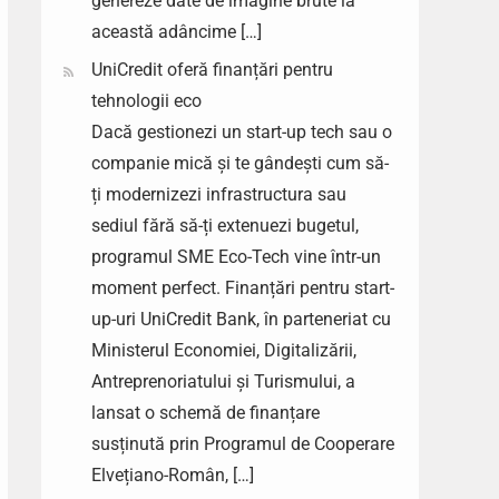
genereze date de imagine brute la
această adâncime […]
UniCredit oferă finanțări pentru
tehnologii eco
Dacă gestionezi un start-up tech sau o
companie mică și te gândești cum să-
ți modernizezi infrastructura sau
sediul fără să-ți extenuezi bugetul,
programul SME Eco-Tech vine într-un
moment perfect. Finanțări pentru start-
up-uri UniCredit Bank, în parteneriat cu
Ministerul Economiei, Digitalizării,
Antreprenoriatului și Turismului, a
lansat o schemă de finanțare
susținută prin Programul de Cooperare
Elvețiano-Român, […]