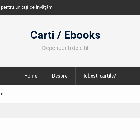
e învățământ din România
Libris organizează LIBfest în perioada 2
octombrie
Carti / Ebooks
Dependenti de citit
Home
Despre
Iubesti cartile?
te