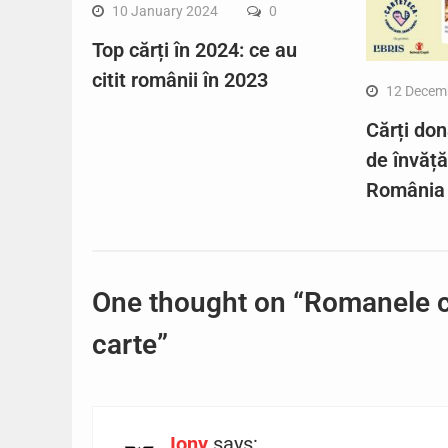
10 January 2024
0
Top cărți în 2024: ce au
citit românii în 2023
12 Decem
Cărți don
de învăț
România
One thought on “Romanele cu
carte”
Iony
says: