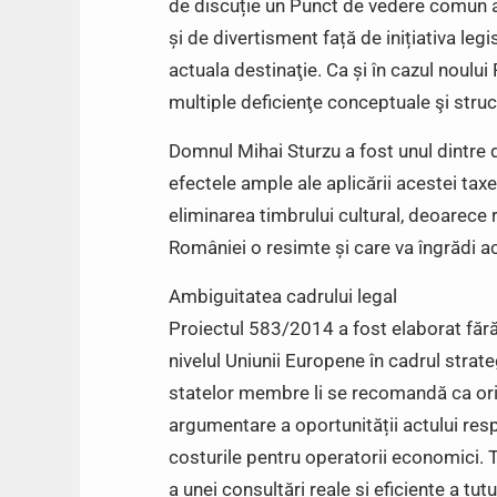
de discuție un Punct de vedere comun al 
și de divertisment față de inițiativa legi
actuala destinaţie. Ca și în cazul noul
multiple deficienţe conceptuale şi struc
Domnul Mihai Sturzu a fost unul dintre d
efectele ample ale aplicării acestei tax
eliminarea timbrului cultural, deoarece 
României o resimte și care va îngrădi ac
Ambiguitatea cadrului legal
Proiectul 583/2014 a fost elaborat făr
nivelul Uniunii Europene în cadrul strat
statelor membre li se recomandă ca oric
argumentare a oportunității actului res
costurile pentru operatorii economici. T
a unei consultări reale și eficiente a tut