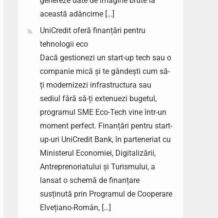
genereze date de imagine brute la
această adâncime […]
UniCredit oferă finanțări pentru
tehnologii eco
Dacă gestionezi un start-up tech sau o
companie mică și te gândești cum să-
ți modernizezi infrastructura sau
sediul fără să-ți extenuezi bugetul,
programul SME Eco-Tech vine într-un
moment perfect. Finanțări pentru start-
up-uri UniCredit Bank, în parteneriat cu
Ministerul Economiei, Digitalizării,
Antreprenoriatului și Turismului, a
lansat o schemă de finanțare
susținută prin Programul de Cooperare
Elvețiano-Român, […]