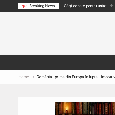
e au citit românii în 2023
Breaking News
Cărți donate pentru unități d
Skip
to
content
Home
România -­ prima din Europa în lupta… împotriv