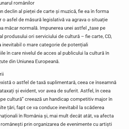
zunarul românilor
 declin al pieței de carte și muzică, fie ea în forma
ar o asfel de măsură legislativă va agrava o situație
 una măcar normală. Impunerea unei astfel „taxe pe
 al produsului ori serviciului de cultură – fie carte, CD,
inevitabil o mare categorie de potențiali
ile în care nivelul de acces al publicului la cultură în
zute din Uniunea Europeană.
ii
există o astfel de taxă suplimentară, ceea ce înseamnă
axați și evident, vor avea de suferit. Astfel, în ceea
 pe cultură” creează un handicap competitiv major în
lte țări, fapt ce va conduce inevitabil la scăderea
naționali în România și, mai mult decât atât, va afecta
urii românești prin organizarea de evenimente cu artiști