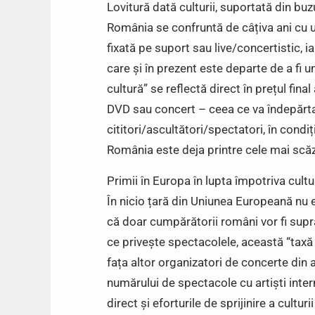
Lovitură dată culturii, suportată din bu
România se confruntă de câțiva ani cu un
fixată pe suport sau live/concertistic, i
care și în prezent este departe de a fi
cultură” se reflectă direct în prețul final
DVD sau concert – ceea ce va îndepărta 
cititori/ascultători/spectatori, în condiți
România este deja printre cele mai scă
Primii în Europa în lupta împotriva cultur
În nicio țară din Uniunea Europeană nu 
că doar cumpărătorii români vor fi suprat
ce privește spectacolele, această “taxă
fața altor organizatori de concerte din a
numărului de spectacole cu artiști inter
direct și eforturile de sprijinire a cult