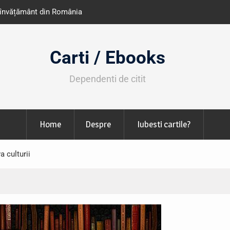
e învățământ din România
Libris organizează LIBfest în perioada 2
octombrie
Carti / Ebooks
Dependenti de citit
Home
Despre
Iubesti cartile?
a culturii