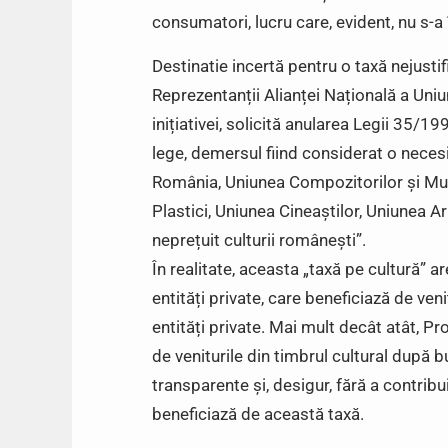
consumatori, lucru care, evident, nu s-a
Destinatie incertă pentru o taxă nejustif
Reprezentanții Alianței Națională a Uniu
inițiativei, solicită anularea Legii 35/
lege, demersul fiind considerat o necesi
România, Uniunea Compozitorilor și Muzi
Plastici, Uniunea Cineaștilor, Uniunea Arh
neprețuit culturii românești”.
În realitate, aceasta „taxă pe cultură” a
entități private, care beneficiază de ven
entități private. Mai mult decât atât, Pr
de veniturile din timbrul cultural după bu
transparente și, desigur, fără a contrib
beneficiază de această taxă.