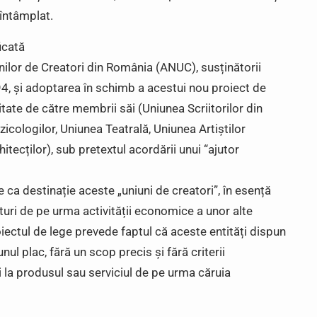
 întâmplat.
icată
nilor de Creatori din România (ANUC), susținătorii
1994, și adoptarea în schimb a acestui nou proiect de
tate de către membrii săi (Uniunea Scriitorilor din
cologilor, Uniunea Teatrală, Uniunea Artiștilor
itecților), sub pretextul acordării unui “ajutor
re ca destinație aceste „uniuni de creatori”, în esență
ituri de pe urma activității economice a unor alte
oiectul de lege prevede faptul că aceste entități dispun
nul plac, fără un scop precis și fără criterii
ui la produsul sau serviciul de pe urma căruia