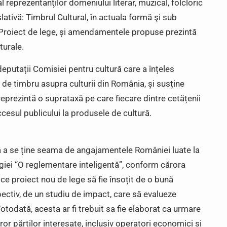
reprezentanţilor domeniului literar, muzical, folcloric
slativă: Timbrul Cultural, în actuala formă şi sub
ui Proiect de lege, și amendamentele propuse prezintă
turale.
eputații Comisiei pentru cultură care a înțeles
e de timbru asupra culturii din România, și susține
reprezintă o suprataxă pe care fiecare dintre cetățenii
cesul publicului la produsele de cultură.
ă a se ține seama de angajamentele României luate la
egiei “O reglementare inteligentă”, conform cărora
e proiect nou de lege să fie însoțit de o bună
pectiv, de un studiu de impact, care să evalueze
otodată, acesta ar fi trebuit sa fie elaborat ca urmare
uror părților interesate, inclusiv operatori economici și