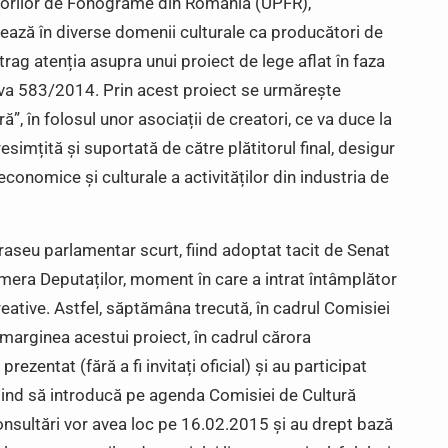
orilor de Fonograme din România (UPFR),
ează în diverse domenii culturale ca producători de
trag atenția asupra unui proiect de lege aflat în faza
iva 583/2014. Prin acest proiect se urmărește
ă”, în folosul unor asociații de creatori, ce va duce la
esimțită și suportată de către plătitorul final, desigur
conomice și culturale a activităților din industria de
aseu parlamentar scurt, fiind adoptat tacit de Senat
amera Deputaților, moment în care a intrat întâmplător
creative. Astfel, săptămâna trecută, în cadrul Comisiei
 marginea acestui proiect, în cadrul cărora
ezentat (fără a fi invitați oficial) și au participat
șind să introducă pe agenda Comisiei de Cultură
consultări vor avea loc pe 16.02.2015 și au drept bază