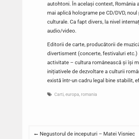
autohtoni. În același context, România
mai aplică holograme pe CD/DVD, noul 
culturale. Ca fapt divers, la nivel inte
audio/video.
Editorii de carte, producătorii de muzic
divertisment (concerte, festivaluri etc.) s
activitate – cultura românească și își m
inițiativele de dezvoltare a culturii româ
există într-un cadru legal bine stabilit, e
Carti
,
europa
,
romania
Post
Negustorul de inceputuri – Matei Visniec