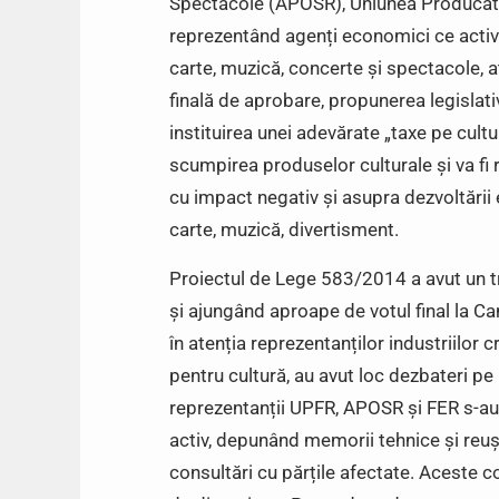
Spectacole (APOSR), Uniunea Producăt
reprezentând agenți economici ce activ
carte, muzică, concerte și spectacole, a
finală de aprobare, propunerea legislat
instituirea unei adevărate „taxe pe cultur
scumpirea produselor culturale și va fi r
cu impact negativ și asupra dezvoltării e
carte, muzică, divertisment.
Proiectul de Lege 583/2014 a avut un tr
și ajungând aproape de votul final la C
în atenția reprezentanților industriilor 
pentru cultură, au avut loc dezbateri pe
reprezentanții UPFR, APOSR și FER s-au pr
activ, depunând memorii tehnice și reu
consultări cu părțile afectate. Aceste 