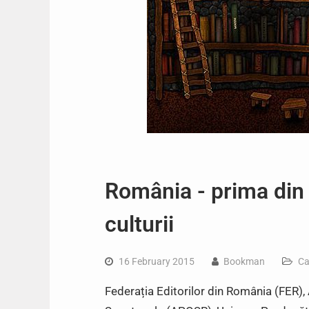
România -­ prima din
culturii
16 February 2015
Bookman
Ca
Federația Editorilor din România (FER), 