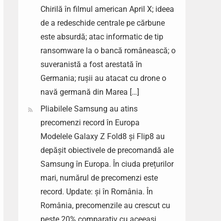
Chirilă în filmul american April X; ideea
de a redeschide centrale pe cărbune
este absurdă; atac informatic de tip
ransomware la o bancă românească; o
suveranistă a fost arestată în
Germania; rușii au atacat cu drone o
navă germană din Marea […]
Pliabilele Samsung au atins
precomenzi record în Europa
Modelele Galaxy Z Fold8 și Flip8 au
depășit obiectivele de precomandă ale
Samsung în Europa. În ciuda prețurilor
mari, numărul de precomenzi este
record. Update: și în România. În
România, precomenzile au crescut cu
peste 20% comparativ cu aceeași