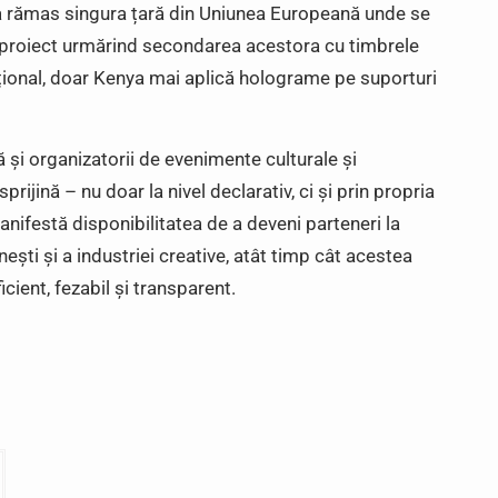
 a rămas singura țară din Uniunea Europeană unde se
proiect urmărind secondarea acestora cu timbrele
rnațional, doar Kenya mai aplică holograme pe suporturi
ă și organizatorii de evenimente culturale și
prijină – nu doar la nivel declarativ, ci și prin propria
anifestă disponibilitatea de a deveni parteneri la
nești și a industriei creative, atât timp cât acestea
ficient, fezabil și transparent.