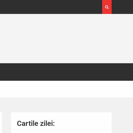
4-29
Expoziția Brâncuși de la Timișoara a atras peste
130.000 de vizitatori
Cartile zilei: